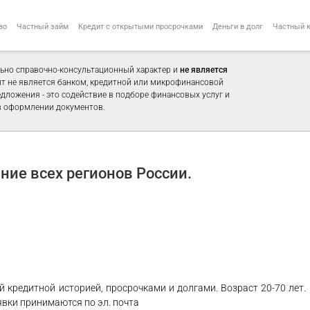
во
Частный займ
Кредит с открытыми просрочками
Деньги в долг
Частный 
ьно справочно-консультационный характер и
не является
айт не является банком, кредитной или микрофинансовой
едложения - это содействие в подборе финансовых услуг и
 оформлении документов.
ние всех регионов России.
 кредитной историей, просрочками и долгами. Возраст 20-70 лет.
вки принимаются по эл. почта