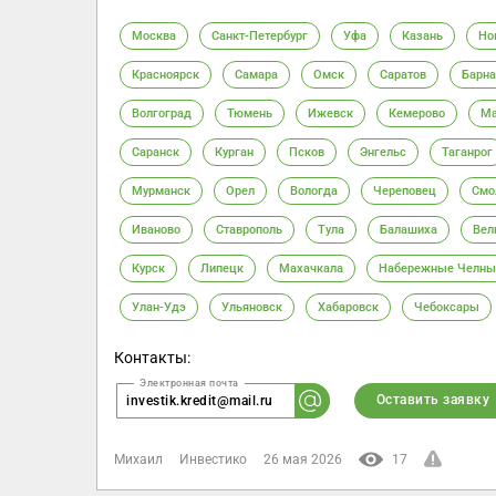
Москва
Санкт-Петербург
Уфа
Казань
Но
Красноярск
Самара
Омск
Саратов
Барна
Волгоград
Тюмень
Ижевск
Кемерово
Ма
Саранск
Курган
Псков
Энгельс
Таганрог
Мурманск
Орел
Вологда
Череповец
Смо
Иваново
Ставрополь
Тула
Балашиха
Вел
Курск
Липецк
Махачкала
Набережные Челны
Улан-Удэ
Ульяновск
Хабаровск
Чебоксары
Контакты:
Оставить заявку
investik.kredit@mail.ru
Михаил
Инвестико
26 мая 2026
17