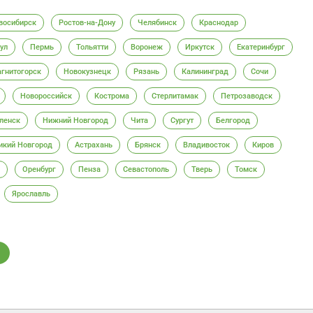
восибирск
Ростов-на-Дону
Челябинск
Краснодар
ул
Пермь
Тольятти
Воронеж
Иркутск
Екатеринбург
гнитогорск
Новокузнецк
Рязань
Калининград
Сочи
Новороссийск
Кострома
Стерлитамак
Петрозаводск
ленск
Нижний Новгород
Чита
Сургут
Белгород
икий Новгород
Астрахань
Брянск
Владивосток
Киров
Оренбург
Пенза
Севастополь
Тверь
Томск
Ярославль