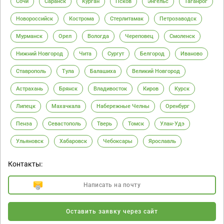
Сочи
Саранск
Курган
Псков
Энгельс
Таганрог
Новороссийск
Кострома
Стерлитамак
Петрозаводск
Мурманск
Орел
Вологда
Череповец
Смоленск
Нижний Новгород
Чита
Сургут
Белгород
Иваново
Ставрополь
Тула
Балашиха
Великий Новгород
Астрахань
Брянск
Владивосток
Киров
Курск
Липецк
Махачкала
Набережные Челны
Оренбург
Пенза
Севастополь
Тверь
Томск
Улан-Удэ
Ульяновск
Хабаровск
Чебоксары
Ярославль
Контакты:
Написать на почту
Оставить заявку через сайт