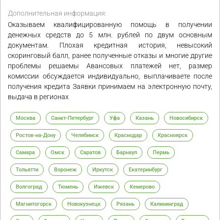
Дополнительная информация:
Оказываем квалифицированную помощь в получении
денежных средств до 5 млн. рублей по двум основным
документам. Плохая кредитная история, невысокий
скоринговый балл, ранее полученные отказы и многие другие
проблемы решаемы Авансовых платежей нет, размер
комиссии обсуждается индивидуально, выплачиваете после
получения кредита Заявки принимаем на электронную почту,
выдача в регионах
Москва
Санкт-Петербург
Уфа
Казань
Новосибирск
Ростов-на-Дону
Челябинск
Краснодар
Красноярск
Самара
Омск
Саратов
Барнаул
Пермь
Тольятти
Воронеж
Иркутск
Екатеринбург
Волгоград
Тюмень
Ижевск
Кемерово
Магнитогорск
Новокузнецк
Рязань
Калининград