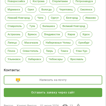
Новороссийск
Кострома
Стерлитамак
Петрозаводск
Мурманск
Орел
Вологда
Череповец
Смоленск
Нижний Новгород
Чита
Сургут
Белгород
Иваново
Ставрополь
Тула
Балашиха
Великий Новгород
Астрахань
Брянск
Владивосток
Киров
Курск
Липецк
Махачкала
Набережные Челны
Оренбург
Пенза
Севастополь
Тверь
Томск
Улан-Удэ
Ульяновск
Хабаровск
Чебоксары
Ярославль
Контакты:
Написать на почту
Оставить заявку через сайт
Виктор
Кредит Виктор
01 июня 2026
13