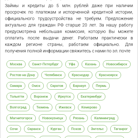
Займы и кредиты до 5 млн. рублей даже при наличии
просрочек по платежам и испорченной кредитной истории,
официального трудоустройства не требуем. Предложение
актуально для граждан РФ старше 20 лет. За нашу работу
предусмотрена небольшая комиссия, которую Вы можете
оплатить после выдачи денег. Работаем практически в
каждом регионе страны, работаем официально. Для
получения полной информации свяжитесь с нами по эл. почте
Москва
Санкт-Петербург
Уфа
Казань
Новосибирск
Ростов-на-Дону
Челябинск
Краснодар
Красноярск
Самара
Омск
Саратов
Барнаул
Пермь
Тольятти
Воронеж
Иркутск
Екатеринбург
Волгоград
Тюмень
Ижевск
Кемерово
Магнитогорск
Новокузнецк
Рязань
Калининград
Сочи
Саранск
Курган
Псков
Энгельс
Таганрог