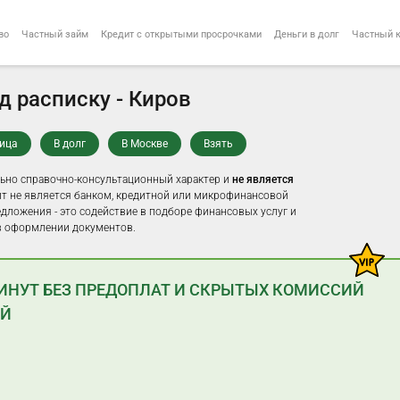
во
Частный займ
Кредит с открытыми просрочками
Деньги в долг
Частный 
д расписку - Киров
лица
В долг
В Москве
Взять
ьно справочно-консультационный характер и
не является
айт не является банком, кредитной или микрофинансовой
едложения - это содействие в подборе финансовых услуг и
 оформлении документов.
МИНУТ БЕЗ ПРЕДОПЛАТ И СКРЫТЫХ КОМИССИЙ
ЕЙ