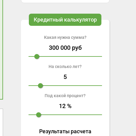
Кредитный калькулятор
Какая нужна сумма?
300 000
руб
На сколько лет?
5
Под какой процент?
12
%
Деньги Сразу
Манимен
Займ в Деньги Сразу
Первый займ б
Результаты расчета