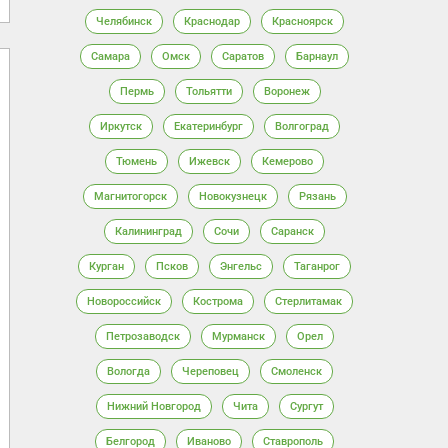
Челябинск
Краснодар
Красноярск
Самара
Омск
Саратов
Барнаул
Пермь
Тольятти
Воронеж
Иркутск
Екатеринбург
Волгоград
Тюмень
Ижевск
Кемерово
Магнитогорск
Новокузнецк
Рязань
Калининград
Сочи
Саранск
Курган
Псков
Энгельс
Таганрог
Новороссийск
Кострома
Стерлитамак
Петрозаводск
Мурманск
Орел
Вологда
Череповец
Смоленск
Нижний Новгород
Чита
Сургут
Белгород
Иваново
Ставрополь