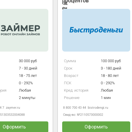
процентов
30 000 руб
Сумма
100 000 руб
7 - 30 дней
Срок
3 - 180 дней
18 - 75 лет
Возраст
18 - 80 лет
0 - 292%
ПСК
0 - 292%
ория
Любая
Кред. история
Любая
2 минуты
Решение
1 мин
4 7
zaymer.ru
8 800 700 43 44
bistrodengi.ru
651303532004088
Свид-во: №2110573000002
Оформить
Оформить