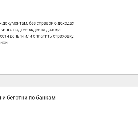
м документам, без справок о доходах
льного подтверждения дохода.
ести деньги или оплатить страховку.
тной …
 и беготни по банкам