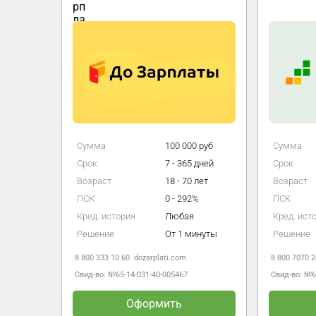
руб
Сумма
100 000 руб
Сумма
 дней
Срок
7 - 365 дней
Срок
лет
Возраст
18 - 70 лет
Возраст
%
ПСК
0 - 292%
ПСК
Кред. история
Любая
Кред. ист
мин
Решение
От 1 минуты
Решение
8 800 333 10 60
dozarplati.com
8 800 7070 2
Свид-во: №65-14-031-40-005467
Свид-во: №
Оформить