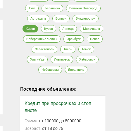
Тула
Балашиха
Великий Новгород
Астрахань
Брянск
Владивосток
Киров
Курск
Липецк
Махачкала
Набережные Челны
Оренбург
Пенза
Севастополь
Тверь
Томск
Улан-Удэ
Ульяновск
Хабаровск
Чебоксары
Ярославль
Последние объявления:
Кредит при просрочках и стоп
листе
Сумма:
от 100000 до 8000000
Возраст:
от 18 до 75