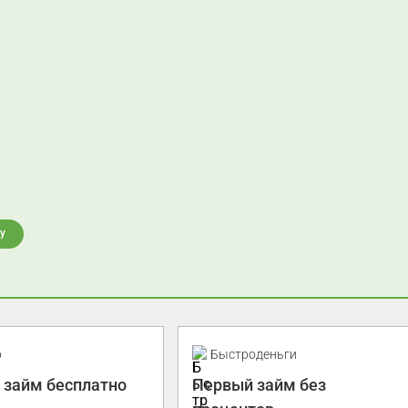
у
р
Быстроденьги
 займ бесплатно
Первый займ без