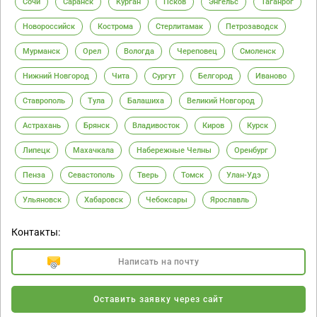
Сочи
Саранск
Курган
Псков
Энгельс
Таганрог
Новороссийск
Кострома
Стерлитамак
Петрозаводск
Мурманск
Орел
Вологда
Череповец
Смоленск
Нижний Новгород
Чита
Сургут
Белгород
Иваново
Ставрополь
Тула
Балашиха
Великий Новгород
Астрахань
Брянск
Владивосток
Киров
Курск
Липецк
Махачкала
Набережные Челны
Оренбург
Пенза
Севастополь
Тверь
Томск
Улан-Удэ
Ульяновск
Хабаровск
Чебоксары
Ярославль
Контакты:
Написать на почту
Оставить заявку через сайт