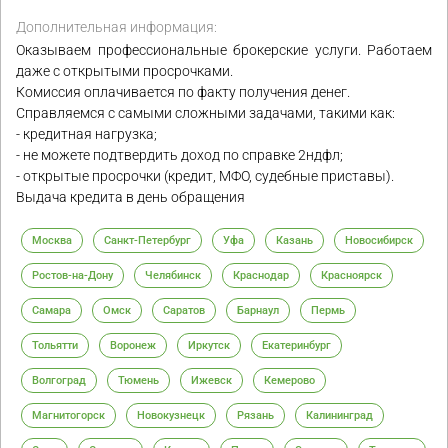
Дополнительная информация:
Оказываем профессиональные брокерские услуги. Работаем
даже с открытыми просрочками.
Комиссия оплачивается по факту получения денег.
Справляемся с самыми сложными задачами, такими как:
- кредитная нагрузка;
- не можете подтвердить доход по справке 2ндфл;
- открытые просрочки (кредит, МФО, судебные приставы).
Выдача кредита в день обращения
Москва
Санкт-Петербург
Уфа
Казань
Новосибирск
Ростов-на-Дону
Челябинск
Краснодар
Красноярск
Самара
Омск
Саратов
Барнаул
Пермь
Тольятти
Воронеж
Иркутск
Екатеринбург
Волгоград
Тюмень
Ижевск
Кемерово
Магнитогорск
Новокузнецк
Рязань
Калининград