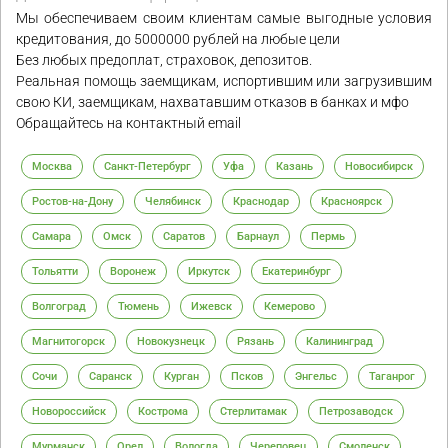
Мы обеспечиваем своим клиентам самые выгодные условия
кредитования, до 5000000 рублей на любые цели
Без любых предоплат, страховок, депозитов.
Реальная помощь заемщикам, испортившим или загрузившим
свою КИ, заемщикам, нахватавшим отказов в банках и мфо
Обращайтесь на контактный email
Москва
Санкт-Петербург
Уфа
Казань
Новосибирск
Ростов-на-Дону
Челябинск
Краснодар
Красноярск
Самара
Омск
Саратов
Барнаул
Пермь
Тольятти
Воронеж
Иркутск
Екатеринбург
Волгоград
Тюмень
Ижевск
Кемерово
Магнитогорск
Новокузнецк
Рязань
Калининград
Сочи
Саранск
Курган
Псков
Энгельс
Таганрог
Новороссийск
Кострома
Стерлитамак
Петрозаводск
Мурманск
Орел
Вологда
Череповец
Смоленск