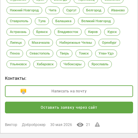
Нижний Новгород
Чита
Сургут
Белгород
Иваново
Ставрополь
Тула
Балашиха
Великий Новгород
Астрахань
Брянск
Владивосток
Киров
Курск
Липецк
Махачкала
Набережные Челны
Оренбург
Пенза
Севастополь
Тверь
Томск
Улан-Удэ
Ульяновск
Хабаровск
Чебоксары
Ярославль
Контакты:
Написать на почту
Оставить заявку через сайт
Виктор
Доброброкер
30 мая 2026
21