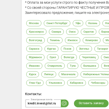
* Оплата за мои услуги строго по факту получения В
* Со своей стороны ГАРАНТИРУЮ ЧЕСТНЫЕ И ПРО
Заинтересовало предложение, пишите на электронн
Москва
Санкт-Петербург
Уфа
Казань
Но
Красноярск
Самара
Омск
Саратов
Барна
Волгоград
Тюмень
Ижевск
Кемерово
Ма
Саранск
Курган
Псков
Энгельс
Таганрог
Мурманск
Орел
Вологда
Череповец
Смо
Иваново
Ставрополь
Тула
Балашиха
Вел
Курск
Липецк
Махачкала
Набережные Челны
Улан-Удэ
Ульяновск
Хабаровск
Чебоксары
Контакты:
Оставить заявку
kredit.invest@list.ru