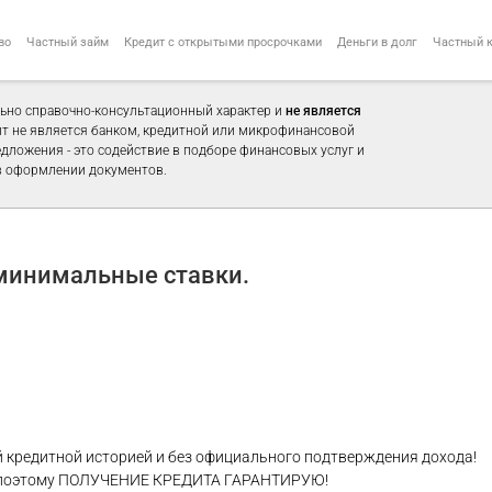
во
Частный займ
Кредит с открытыми просрочками
Деньги в долг
Частный 
ьно справочно-консультационный характер и
не является
айт не является банком, кредитной или микрофинансовой
едложения - это содействие в подборе финансовых услуг и
 оформлении документов.
 минимальные ставки.
й кредитной историей и без официального подтверждения дохода!
 и поэтому ПОЛУЧЕНИЕ КРЕДИТА ГАРАНТИРУЮ!