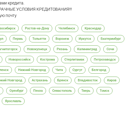
ами кредита.
ЗРАЧНЫЕ УСЛОВИЯ КРЕДИТОВАНИЯ!!!
ую почту
восибирск
Ростов-на-Дону
Челябинск
Краснодар
ул
Пермь
Тольятти
Воронеж
Иркутск
Екатеринбург
гнитогорск
Новокузнецк
Рязань
Калининград
Сочи
Новороссийск
Кострома
Стерлитамак
Петрозаводск
ленск
Нижний Новгород
Чита
Сургут
Белгород
икий Новгород
Астрахань
Брянск
Владивосток
Киров
Оренбург
Пенза
Севастополь
Тверь
Томск
Ярославль