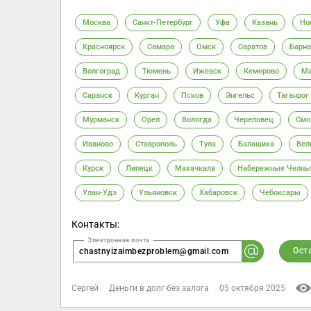
Москва
Санкт-Петербург
Уфа
Казань
Но
Красноярск
Самара
Омск
Саратов
Барна
Волгоград
Тюмень
Ижевск
Кемерово
Ма
Саранск
Курган
Псков
Энгельс
Таганрог
Мурманск
Орел
Вологда
Череповец
Смо
Иваново
Ставрополь
Тула
Балашиха
Вел
Курск
Липецк
Махачкала
Набережные Челны
Улан-Удэ
Ульяновск
Хабаровск
Чебоксары
Контакты:
Ост
chastnyizaimbezproblem@gmail.com
Сергей
Деньги в долг без залога
05 октября 2025