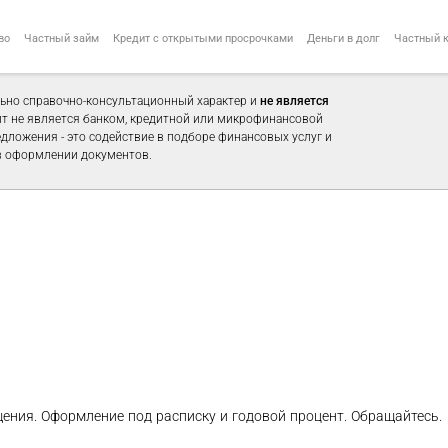
во
Частный займ
Кредит с открытыми просрочками
Деньги в долг
Частный 
ьно справочно-консультационный характер и
не является
айт не является банком, кредитной или микрофинансовой
едложения - это содействие в подборе финансовых услуг и
 оформлении документов.
ния. Оформление под расписку и годовой процент. Обращайтесь.