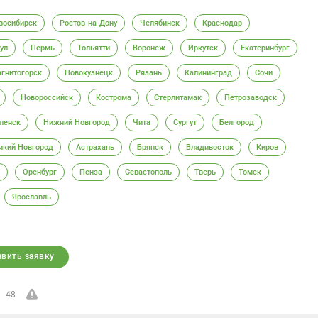
восибирск
Ростов-на-Дону
Челябинск
Краснодар
ул
Пермь
Тольятти
Воронеж
Иркутск
Екатеринбург
гнитогорск
Новокузнецк
Рязань
Калининград
Сочи
Новороссийск
Кострома
Стерлитамак
Петрозаводск
ленск
Нижний Новгород
Чита
Сургут
Белгород
икий Новгород
Астрахань
Брянск
Владивосток
Киров
Оренбург
Пенза
Севастополь
Тверь
Томск
Ярославль
авить заявку
48