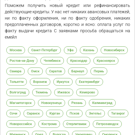
Поможем получить новый кредит или рефинансировать
действующие кредиты. У нас нет никаких авансовых платежей,
ни по факту оформления, ни по факту одобрения, никаких
предоплаченных договоров, коротко и ясно: оплата услуг по
факту выдачи кредита С заявками просьба обращаться на
емейл
Москва
Санкт-Петербург
Уфа
Казань
Новосибирск
Ростов-на-Дону
Челябинск
Краснодар
Красноярск
Самара
Омск
Саратов
Барнаул
Пермь
Тольятти
Воронеж
Иркутск
Екатеринбург
Волгоград
Тюмень
Ижевск
Кемерово
Магнитогорск
Новокузнецк
Рязань
Калининград
Сочи
Саранск
Курган
Псков
Энгельс
Таганрог
Новороссийск
Кострома
Стерлитамак
Петрозаводск
Мурманск
Орел
Вологда
Череповец
Смоленск