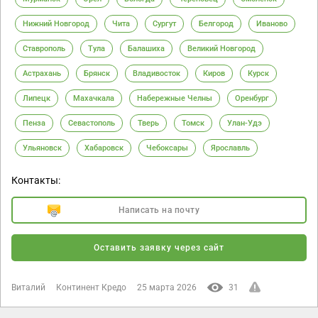
Нижний Новгород
Чита
Сургут
Белгород
Иваново
Ставрополь
Тула
Балашиха
Великий Новгород
Астрахань
Брянск
Владивосток
Киров
Курск
Липецк
Махачкала
Набережные Челны
Оренбург
Пенза
Севастополь
Тверь
Томск
Улан-Удэ
Ульяновск
Хабаровск
Чебоксары
Ярославль
Контакты:
Написать на почту
Оставить заявку через сайт
Виталий
Континент Кредо
25 марта 2026
31