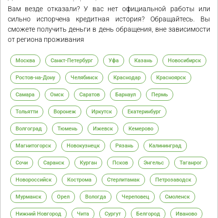
Вам везде отказали? У вас нет официальной работы или
сильно испорчена кредитная история? Обращайтесь. Вы
сможете получить деньги в день обращения, вне зависимости
от региона проживания
Москва
Санкт-Петербург
Уфа
Казань
Новосибирск
Ростов-на-Дону
Челябинск
Краснодар
Красноярск
Самара
Омск
Саратов
Барнаул
Пермь
Тольятти
Воронеж
Иркутск
Екатеринбург
Волгоград
Тюмень
Ижевск
Кемерово
Магнитогорск
Новокузнецк
Рязань
Калининград
Сочи
Саранск
Курган
Псков
Энгельс
Таганрог
Новороссийск
Кострома
Стерлитамак
Петрозаводск
Мурманск
Орел
Вологда
Череповец
Смоленск
Нижний Новгород
Чита
Сургут
Белгород
Иваново