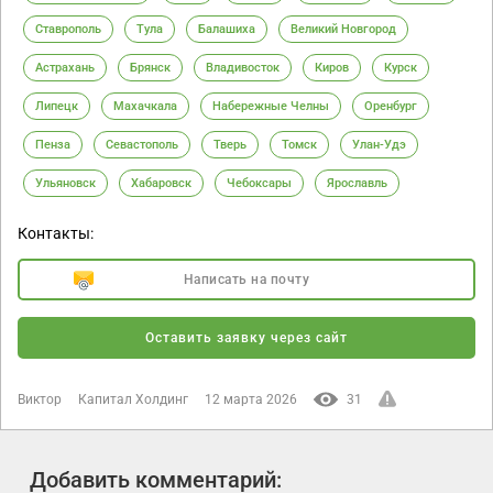
Ставрополь
Тула
Балашиха
Великий Новгород
Астрахань
Брянск
Владивосток
Киров
Курск
Липецк
Махачкала
Набережные Челны
Оренбург
Пенза
Севастополь
Тверь
Томск
Улан-Удэ
Ульяновск
Хабаровск
Чебоксары
Ярославль
Контакты:
Написать на почту
Оставить заявку через сайт
Виктор
Капитал Холдинг
12 марта 2026
31
Добавить комментарий: