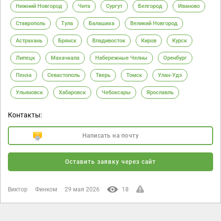
Нижний Новгород
Чита
Сургут
Белгород
Иваново
Ставрополь
Тула
Балашиха
Великий Новгород
Астрахань
Брянск
Владивосток
Киров
Курск
Липецк
Махачкала
Набережные Челны
Оренбург
Пенза
Севастополь
Тверь
Томск
Улан-Удэ
Ульяновск
Хабаровск
Чебоксары
Ярославль
Контакты:
Написать на почту
Оставить заявку через сайт
Виктор
Финком
29 мая 2026
18