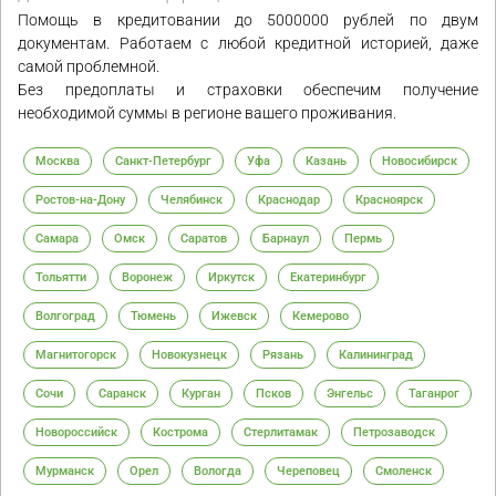
Помощь в кредитовании до 5000000 рублей по двум
документам. Работаем с любой кредитной историей, даже
самой проблемной.
Без предоплаты и страховки обеспечим получение
необходимой суммы в регионе вашего проживания.
Москва
Санкт-Петербург
Уфа
Казань
Новосибирск
Ростов-на-Дону
Челябинск
Краснодар
Красноярск
Самара
Омск
Саратов
Барнаул
Пермь
Тольятти
Воронеж
Иркутск
Екатеринбург
Волгоград
Тюмень
Ижевск
Кемерово
Магнитогорск
Новокузнецк
Рязань
Калининград
Сочи
Саранск
Курган
Псков
Энгельс
Таганрог
Новороссийск
Кострома
Стерлитамак
Петрозаводск
Мурманск
Орел
Вологда
Череповец
Смоленск