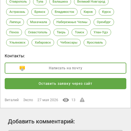
Ставрополь
Тула
Балашиха
Великий Новгород
Астрахань
Брянск
Владивосток
Киров
Курск
Липецк
Махачкала
Набережные Челны
Оренбург
Пенза
Севастополь
Тверь
Томск
Улан-Удэ
Ульяновск
Хабаровск
Чебоксары
Ярославль
Контакты:
Написать на почту
Оставить заявку через сайт
Виталий
Экспо
27 мая 2026
13
Добавить комментарий: