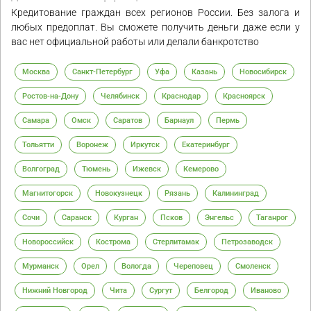
Кредитование граждан всех регионов России. Без залога и
любых предоплат. Вы сможете получить деньги даже если у
вас нет официальной работы или делали банкротство
Москва
Санкт-Петербург
Уфа
Казань
Новосибирск
Ростов-на-Дону
Челябинск
Краснодар
Красноярск
Самара
Омск
Саратов
Барнаул
Пермь
Тольятти
Воронеж
Иркутск
Екатеринбург
Волгоград
Тюмень
Ижевск
Кемерово
Магнитогорск
Новокузнецк
Рязань
Калининград
Сочи
Саранск
Курган
Псков
Энгельс
Таганрог
Новороссийск
Кострома
Стерлитамак
Петрозаводск
Мурманск
Орел
Вологда
Череповец
Смоленск
Нижний Новгород
Чита
Сургут
Белгород
Иваново