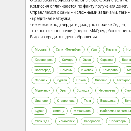
Оказываем профессиональные брокерские услуги. 
Комиссия оплачивается по факту получения денег.
Справляемся с самыми сложными задачами, такими
- кредитная нагрузка;
- не можете подтвердить доход по справке 2ндфл;
- открытые просрочки (кредит, МФО, судебные прист
Выдача кредита в день обращения
Москва
Санкт-Петербург
Уфа
Казань
Но
Красноярск
Самара
Омск
Саратов
Барна
Волгоград
Тюмень
Ижевск
Кемерово
Ма
Саранск
Курган
Псков
Энгельс
Таганрог
Мурманск
Орел
Вологда
Череповец
Смо
Иваново
Ставрополь
Тула
Балашиха
Вел
Курск
Липецк
Махачкала
Набережные Челны
Улан-Удэ
Ульяновск
Хабаровск
Чебоксары