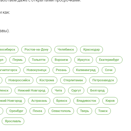
Работаем даже с открытыми просрочками.
 как:
авы).
восибирск
Ростов-на-Дону
Челябинск
Краснодар
ул
Пермь
Тольятти
Воронеж
Иркутск
Екатеринбург
гнитогорск
Новокузнецк
Рязань
Калининград
Сочи
Новороссийск
Кострома
Стерлитамак
Петрозаводск
ленск
Нижний Новгород
Чита
Сургут
Белгород
икий Новгород
Астрахань
Брянск
Владивосток
Киров
Оренбург
Пенза
Севастополь
Тверь
Томск
Ярославль