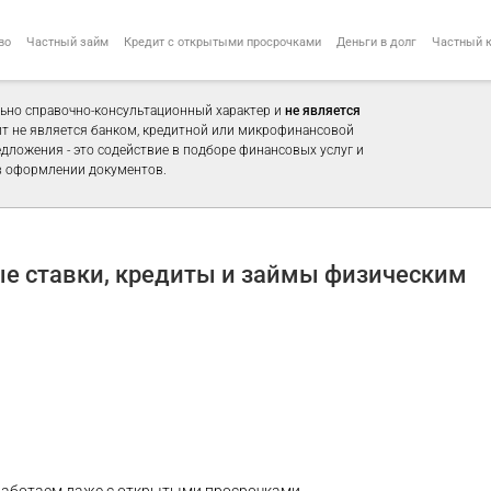
во
Частный займ
Кредит с открытыми просрочками
Деньги в долг
Частный 
ьно справочно-консультационный характер и
не является
айт не является банком, кредитной или микрофинансовой
едложения - это содействие в подборе финансовых услуг и
 оформлении документов.
е ставки, кредиты и займы физическим