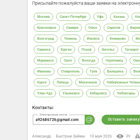
Присылайте пожалуйста ваши заявки на электронну
Москва
Санкт-Петербург
Уфа
Казань
Но
Красноярск
Самара
Омск
Саратов
Барна
Волгоград
Тюмень
Ижевск
Кемерово
Ма
Саранск
Курган
Псков
Энгельс
Таганрог
Мурманск
Орел
Вологда
Череповец
Смо
Иваново
Ставрополь
Тула
Балашиха
Вел
Курск
Липецк
Махачкала
Набережные Челны
Улан-Удэ
Ульяновск
Хабаровск
Чебоксары
Контакты:
Оставить заявку
a92686726@gmail.com
Александр
Быстрые Займы
10 мая 2026
39