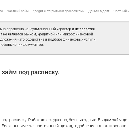
во
Частный займ
Кредит с открытыми просрочками
Деньги в долг
Частный 
ьно справочно-консультационный характер и
не является
айт не является банком, кредитной или микрофинансовой
едложения - это содействие в подборе финансовых услуг и
 оформлении документов.
займ под расписку.
 под расписку. Работаю ежедневно, без выходных. Выдам займ до
Если вы имеете постоянный доход, одобрение гарантировано.