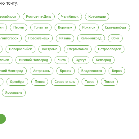
ю почту.
восибирск
Ростов-на-Дону
Челябинск
Краснодар
ул
Пермь
Тольятти
Воронеж
Иркутск
Екатеринбург
гнитогорск
Новокузнецк
Рязань
Калининград
Сочи
Новороссийск
Кострома
Стерлитамак
Петрозаводск
ленск
Нижний Новгород
Чита
Сургут
Белгород
икий Новгород
Астрахань
Брянск
Владивосток
Киров
Оренбург
Пенза
Севастополь
Тверь
Томск
Ярославль