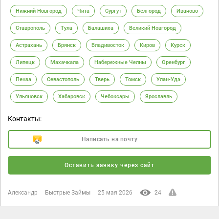
Нижний Новгород
Чита
Сургут
Белгород
Иваново
Ставрополь
Тула
Балашиха
Великий Новгород
Астрахань
Брянск
Владивосток
Киров
Курск
Липецк
Махачкала
Набережные Челны
Оренбург
Пенза
Севастополь
Тверь
Томск
Улан-Удэ
Ульяновск
Хабаровск
Чебоксары
Ярославль
Контакты:
Написать на почту
Оставить заявку через сайт
Александр
Быстрые Займы
25 мая 2026
24