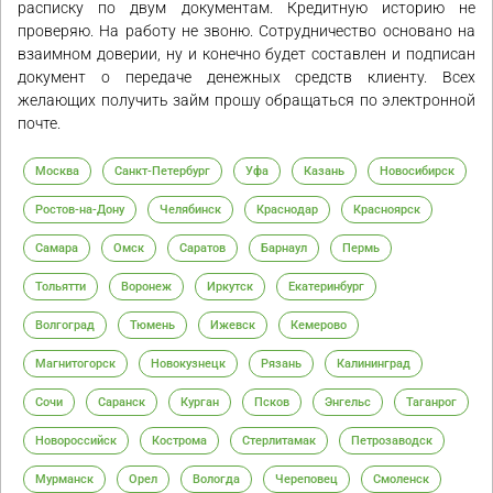
расписку по двум документам. Кредитную историю не
проверяю. На работу не звоню. Сотрудничество основано на
взаимном доверии, ну и конечно будет составлен и подписан
документ о передаче денежных средств клиенту. Всех
желающих получить займ прошу обращаться по электронной
почте.
Москва
Санкт-Петербург
Уфа
Казань
Новосибирск
Ростов-на-Дону
Челябинск
Краснодар
Красноярск
Самара
Омск
Саратов
Барнаул
Пермь
Тольятти
Воронеж
Иркутск
Екатеринбург
Волгоград
Тюмень
Ижевск
Кемерово
Магнитогорск
Новокузнецк
Рязань
Калининград
Сочи
Саранск
Курган
Псков
Энгельс
Таганрог
Новороссийск
Кострома
Стерлитамак
Петрозаводск
Мурманск
Орел
Вологда
Череповец
Смоленск