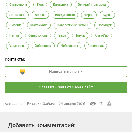
Ставрополь
Тула
Балашиха
Великий Новгород
Астрахань
Брянск
Владивосток
Киров
Курск
Липецк
Махачкала
Набережные Челны
Оренбург
Пенза
Севастополь
Тверь
Томск
Улан-Удэ
Ульяновск
Хабаровск
Чебоксары
Ярославль
Контакты:
Написать на почту
Оставить заявку через сайт
Александр
Быстрые Займы
24 апреля 2026
47
Добавить комментарий: