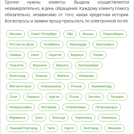
Срочно нужны клиенты. Выдача осуществляется
незамедлительно, в день обращения. Каждому клиенту помогу
обязательно, независимо от того, какая кредитная история.
Все вопросы и заявки прошу присылать по электронной почте.
Москва
Санкт-Петербург
Уфа
Казань
Новосибирск
Ростов-на-Дону
Челябинск
Краснодар
Красноярск
Самара
Омск
Саратов
Барнаул
Пермь
Тольятти
Воронеж
Иркутск
Екатеринбург
Волгоград
Тюмень
Ижевск
Кемерово
Магнитогорск
Новокузнецк
Рязань
Калининград
Сочи
Саранск
Курган
Псков
Энгельс
Таганрог
Новороссийск
Кострома
Стерлитамак
Петрозаводск
Мурманск
Орел
Вологда
Череповец
Смоленск
Нижний Новгород
Чита
Сургут
Белгород
Иваново