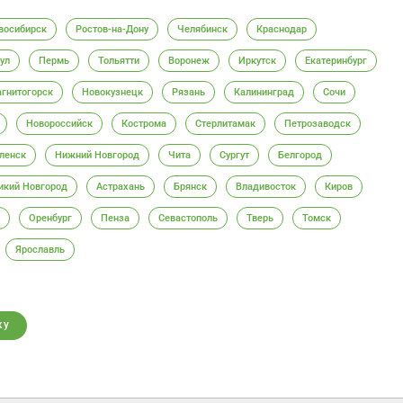
восибирск
Ростов-на-Дону
Челябинск
Краснодар
ул
Пермь
Тольятти
Воронеж
Иркутск
Екатеринбург
гнитогорск
Новокузнецк
Рязань
Калининград
Сочи
Новороссийск
Кострома
Стерлитамак
Петрозаводск
ленск
Нижний Новгород
Чита
Сургут
Белгород
икий Новгород
Астрахань
Брянск
Владивосток
Киров
Оренбург
Пенза
Севастополь
Тверь
Томск
Ярославль
ку