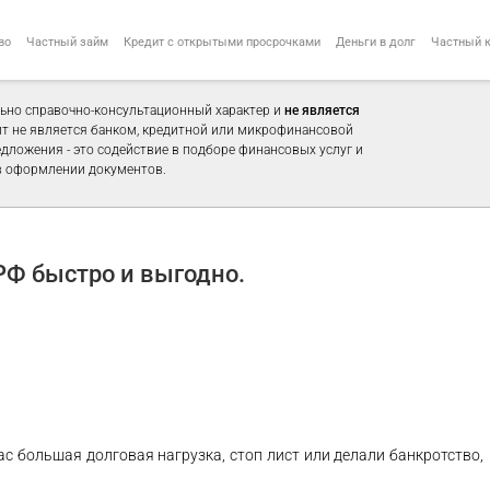
во
Частный займ
Кредит с открытыми просрочками
Деньги в долг
Частный 
ьно справочно-консультационный характер и
не является
айт не является банком, кредитной или микрофинансовой
едложения - это содействие в подборе финансовых услуг и
 оформлении документов.
Ф быстро и выгодно.
ас большая долговая нагрузка, стоп лист или делали банкротство,