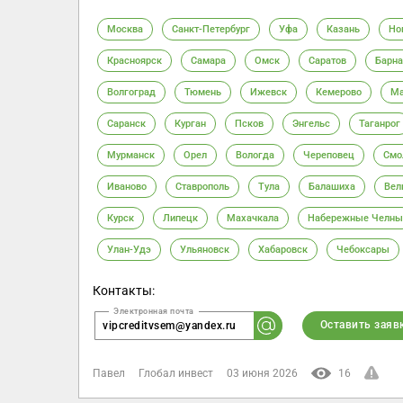
Москва
Санкт-Петербург
Уфа
Казань
Но
Красноярск
Самара
Омск
Саратов
Барна
Волгоград
Тюмень
Ижевск
Кемерово
Ма
Саранск
Курган
Псков
Энгельс
Таганрог
Мурманск
Орел
Вологда
Череповец
Смо
Иваново
Ставрополь
Тула
Балашиха
Вел
Курск
Липецк
Махачкала
Набережные Челны
Улан-Удэ
Ульяновск
Хабаровск
Чебоксары
Контакты:
Оставить заяв
vipcreditvsem@yandex.ru
Павел
Глобал инвест
03 июня 2026
16