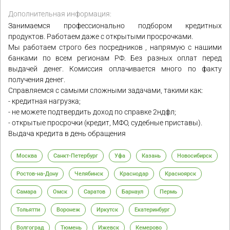
Дополнительная информация:
Занимаемся профессионально подбором кредитных
продуктов. Работаем даже с открытыми просрочками.
Мы работаем строго без посредников , напрямую с нашими
банками по всем регионам РФ. Без разных оплат перед
выдачей денег. Комиссия оплачивается много по факту
получения денег.
Справляемся с самыми сложными задачами, такими как:
- кредитная нагрузка;
- не можете подтвердить доход по справке 2ндфл;
- открытые просрочки (кредит, МФО, судебные приставы).
Выдача кредита в день обращения
Москва
Санкт-Петербург
Уфа
Казань
Новосибирск
Ростов-на-Дону
Челябинск
Краснодар
Красноярск
Самара
Омск
Саратов
Барнаул
Пермь
Тольятти
Воронеж
Иркутск
Екатеринбург
Волгоград
Тюмень
Ижевск
Кемерово