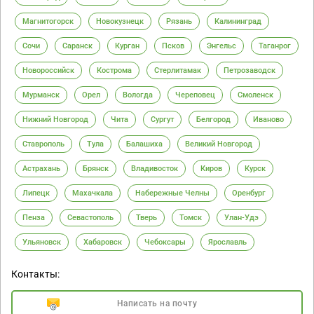
Магнитогорск
Новокузнецк
Рязань
Калининград
Сочи
Саранск
Курган
Псков
Энгельс
Таганрог
Новороссийск
Кострома
Стерлитамак
Петрозаводск
Мурманск
Орел
Вологда
Череповец
Смоленск
Нижний Новгород
Чита
Сургут
Белгород
Иваново
Ставрополь
Тула
Балашиха
Великий Новгород
Астрахань
Брянск
Владивосток
Киров
Курск
Липецк
Махачкала
Набережные Челны
Оренбург
Пенза
Севастополь
Тверь
Томск
Улан-Удэ
Ульяновск
Хабаровск
Чебоксары
Ярославль
Контакты:
Написать на почту