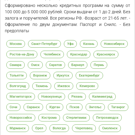
Сформировано несколько кредитных программ на сумму от
100 000 до 5 000 000 рублей. Сроки выдачи от 1 до 2 дней. Без
залога и поручителей. Все регионы РФ. -Возраст от 21-65 лет. -
Оформление по двум документам: Паспорт и Снилс. - Без
предоплаты
Москва
Санкт-Петербург
Уфа
Казань
Новосибирск
Ростов-на-Дону
Челябинск
Краснодар
Красноярск
Самара
Омск
Саратов
Барнаул
Пермь
Тольятти
Воронеж
Иркутск
Екатеринбург
Волгоград
Тюмень
Ижевск
Кемерово
Магнитогорск
Новокузнецк
Рязань
Калининград
Сочи
Саранск
Курган
Псков
Энгельс
Таганрог
Новороссийск
Кострома
Стерлитамак
Петрозаводск
Мурманск
Орел
Вологда
Череповец
Смоленск