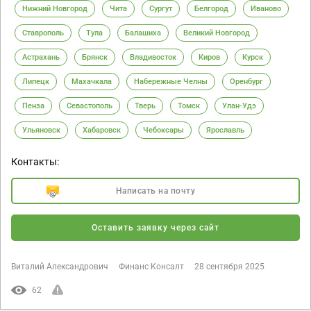
Нижний Новгород
Чита
Сургут
Белгород
Иваново
Ставрополь
Тула
Балашиха
Великий Новгород
Астрахань
Брянск
Владивосток
Киров
Курск
Липецк
Махачкала
Набережные Челны
Оренбург
Пенза
Севастополь
Тверь
Томск
Улан-Удэ
Ульяновск
Хабаровск
Чебоксары
Ярославль
Контакты:
Написать на почту
Оставить заявку через сайт
Виталий Александрович
Финанс Консалт
28 сентября 2025
62