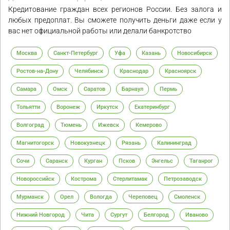
Кредитование граждан всех регионов России. Без залога и
любых предоплат. Вы сможете получить деньги даже если у
вас нет официальной работы или делали банкротство
Москва
Санкт-Петербург
Уфа
Казань
Новосибирск
Ростов-на-Дону
Челябинск
Краснодар
Красноярск
Самара
Омск
Саратов
Барнаул
Пермь
Тольятти
Воронеж
Иркутск
Екатеринбург
Волгоград
Тюмень
Ижевск
Кемерово
Магнитогорск
Новокузнецк
Рязань
Калининград
Сочи
Саранск
Курган
Псков
Энгельс
Таганрог
Новороссийск
Кострома
Стерлитамак
Петрозаводск
Мурманск
Орел
Вологда
Череповец
Смоленск
Нижний Новгород
Чита
Сургут
Белгород
Иваново