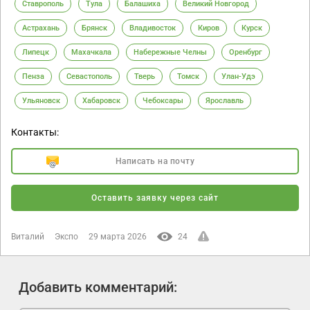
Ставрополь
Тула
Балашиха
Великий Новгород
Астрахань
Брянск
Владивосток
Киров
Курск
Липецк
Махачкала
Набережные Челны
Оренбург
Пенза
Севастополь
Тверь
Томск
Улан-Удэ
Ульяновск
Хабаровск
Чебоксары
Ярославль
Контакты:
Написать на почту
Оставить заявку через сайт
Виталий
Экспо
29 марта 2026
24
Добавить комментарий: