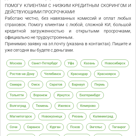
ПОМОГУ КЛИЕНТАМ С НИЗКИМ КРЕДИТНЫМ СКОРИНГОМ И
ДЕЙСТВУЮЩИМИ ПРОСРОЧКАМИ!
Работаю честно, без навязанных комиссий и оплат любых
страховок. Помогу клиентам с любой, сложной КИ, большой
кредитной загруженностью и открытыми просрочками,
официально не трудоустроенным..
Принимаю заявку на эл.почту (указана в контактах). Пишите и
уже сегодня вы будете с деньгами.
Москва
Санкт-Петербург
Уфа
Казань
Новосибирск
Ростов-на-Дону
Челябинск
Краснодар
Красноярск
Самара
Омск
Саратов
Барнаул
Пермь
Тольятти
Воронеж
Иркутск
Екатеринбург
Волгоград
Тюмень
Ижевск
Кемерово
Магнитогорск
Новокузнецк
Рязань
Калининград
Сочи
Саранск
Курган
Псков
Энгельс
Таганрог