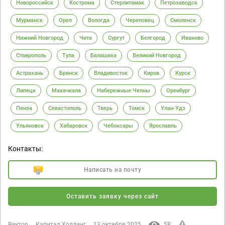
Новороссийск
Кострома
Стерлитамак
Петрозаводск
Мурманск
Орел
Вологда
Череповец
Смоленск
Нижний Новгород
Чита
Сургут
Белгород
Иваново
Ставрополь
Тула
Балашиха
Великий Новгород
Астрахань
Брянск
Владивосток
Киров
Курск
Липецк
Махачкала
Набережные Челны
Оренбург
Пенза
Севастополь
Тверь
Томск
Улан-Удэ
Ульяновск
Хабаровск
Чебоксары
Ярославль
Контакты:
Написать на почту
Оставить заявку через сайт
Виктор
Капитал Холдинг
13 октября 2025
58