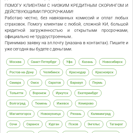
ПОМОГУ КЛИЕНТАМ С НИЗКИМ КРЕДИТНЫМ СКОРИНГОМ И
ДЕЙСТВУЮЩИМИ ПРОСРОЧКАМИ!
Работаю честно, без навязанных комиссий и оплат любых
страховок. Помогу клиентам с любой, сложной КИ, большой
кредитной загруженностью и открытыми просрочками,
официально не трудоустроенным..
Принимаю заявку на эл.почту (указана в контактах). Пишите и
уже сегодня вы будете с деньгами.
Москва
Санкт-Петербург
Уфа
Казань
Новосибирск
Ростов-на-Дону
Челябинск
Краснодар
Красноярск
Самара
Омск
Саратов
Барнаул
Пермь
Тольятти
Воронеж
Иркутск
Екатеринбург
Волгоград
Тюмень
Ижевск
Кемерово
Магнитогорск
Новокузнецк
Рязань
Калининград
Сочи
Саранск
Курган
Псков
Энгельс
Таганрог