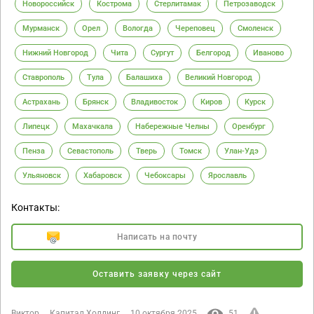
Новороссийск
Кострома
Стерлитамак
Петрозаводск
Мурманск
Орел
Вологда
Череповец
Смоленск
Нижний Новгород
Чита
Сургут
Белгород
Иваново
Ставрополь
Тула
Балашиха
Великий Новгород
Астрахань
Брянск
Владивосток
Киров
Курск
Липецк
Махачкала
Набережные Челны
Оренбург
Пенза
Севастополь
Тверь
Томск
Улан-Удэ
Ульяновск
Хабаровск
Чебоксары
Ярославль
Контакты:
Написать на почту
Оставить заявку через сайт
Виктор
Капитал Холдинг
10 октября 2025
51