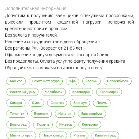
Дополнительная информация:
Допустим к получению заемщиков с текущими просрочками,
высоким процентом кредитной нагрузки, испорченной
кредитной истории в прошлом.
Без залога и поручителей.
Решение и сотрудничестве в день обращения. -
Все регионы РФ. -Возраст от 21-65 лет. -
Оформление по двум документам: Паспорт и Снилс. -
Без предоплаты. Оплата услуг по факту получения кредита
Обращайтесь с заявками на электронную почту
Москва
Санкт-Петербург
Уфа
Казань
Новосибирск
Ростов-на-Дону
Челябинск
Краснодар
Красноярск
Самара
Омск
Саратов
Барнаул
Пермь
Тольятти
Воронеж
Иркутск
Екатеринбург
Волгоград
Тюмень
Ижевск
Кемерово
Магнитогорск
Новокузнецк
Рязань
Калининград