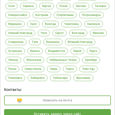
Сочи
Саранск
Курган
Псков
Энгельс
Таганрог
Новороссийск
Кострома
Стерлитамак
Петрозаводск
Мурманск
Орел
Вологда
Череповец
Смоленск
Нижний Новгород
Чита
Сургут
Белгород
Иваново
Ставрополь
Тула
Балашиха
Великий Новгород
Астрахань
Брянск
Владивосток
Киров
Курск
Липецк
Махачкала
Набережные Челны
Оренбург
Пенза
Севастополь
Тверь
Томск
Улан-Удэ
Ульяновск
Хабаровск
Чебоксары
Ярославль
Контакты:
Написать на почту
Оставить заявку через сайт