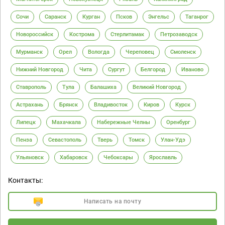
Сочи
Саранск
Курган
Псков
Энгельс
Таганрог
Новороссийск
Кострома
Стерлитамак
Петрозаводск
Мурманск
Орел
Вологда
Череповец
Смоленск
Нижний Новгород
Чита
Сургут
Белгород
Иваново
Ставрополь
Тула
Балашиха
Великий Новгород
Астрахань
Брянск
Владивосток
Киров
Курск
Липецк
Махачкала
Набережные Челны
Оренбург
Пенза
Севастополь
Тверь
Томск
Улан-Удэ
Ульяновск
Хабаровск
Чебоксары
Ярославль
Контакты:
Написать на почту