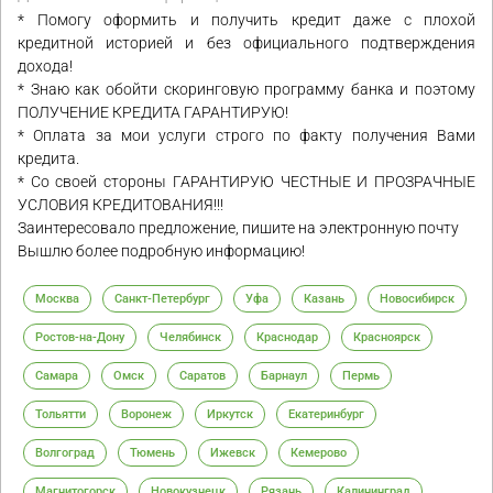
* Помогу оформить и получить кредит даже с плохой
кредитной историей и без официального подтверждения
дохода!
* Знаю как обойти скоринговую программу банка и поэтому
ПОЛУЧЕНИЕ КРЕДИТА ГАРАНТИРУЮ!
* Оплата за мои услуги строго по факту получения Вами
кредита.
* Со своей стороны ГАРАНТИРУЮ ЧЕСТНЫЕ И ПРОЗРАЧНЫЕ
УСЛОВИЯ КРЕДИТОВАНИЯ!!!
Заинтересовало предложение, пишите на электронную почту
Вышлю более подробную информацию!
Москва
Санкт-Петербург
Уфа
Казань
Новосибирск
Ростов-на-Дону
Челябинск
Краснодар
Красноярск
Самара
Омск
Саратов
Барнаул
Пермь
Тольятти
Воронеж
Иркутск
Екатеринбург
Волгоград
Тюмень
Ижевск
Кемерово
Магнитогорск
Новокузнецк
Рязань
Калининград