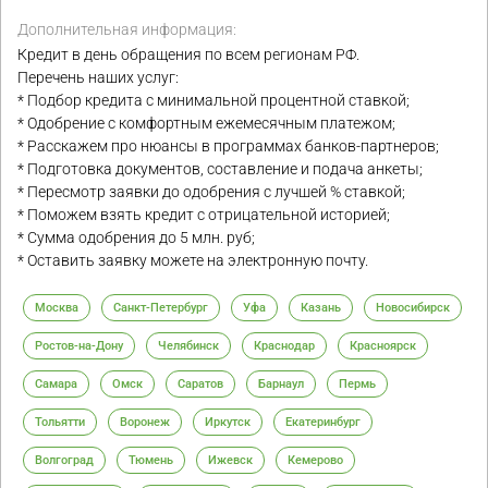
Дополнительная информация:
Кредит в день обращения по всем регионам РФ.
Перечень наших услуг:
* Подбор кредита с минимальной процентной ставкой;
* Одобрение с комфортным ежемесячным платежом;
* Расскажем про нюансы в программах банков-партнеров;
* Подготовка документов, составление и подача анкеты;
* Пересмотр заявки до одобрения с лучшей % ставкой;
* Поможем взять кредит с отрицательной историей;
* Сумма одобрения до 5 млн. руб;
* Оставить заявку можете на электронную почту.
Москва
Санкт-Петербург
Уфа
Казань
Новосибирск
Ростов-на-Дону
Челябинск
Краснодар
Красноярск
Самара
Омск
Саратов
Барнаул
Пермь
Тольятти
Воронеж
Иркутск
Екатеринбург
Волгоград
Тюмень
Ижевск
Кемерово