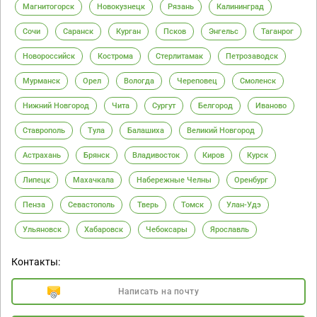
Магнитогорск
Новокузнецк
Рязань
Калининград
Сочи
Саранск
Курган
Псков
Энгельс
Таганрог
Новороссийск
Кострома
Стерлитамак
Петрозаводск
Мурманск
Орел
Вологда
Череповец
Смоленск
Нижний Новгород
Чита
Сургут
Белгород
Иваново
Ставрополь
Тула
Балашиха
Великий Новгород
Астрахань
Брянск
Владивосток
Киров
Курск
Липецк
Махачкала
Набережные Челны
Оренбург
Пенза
Севастополь
Тверь
Томск
Улан-Удэ
Ульяновск
Хабаровск
Чебоксары
Ярославль
Контакты:
Написать на почту