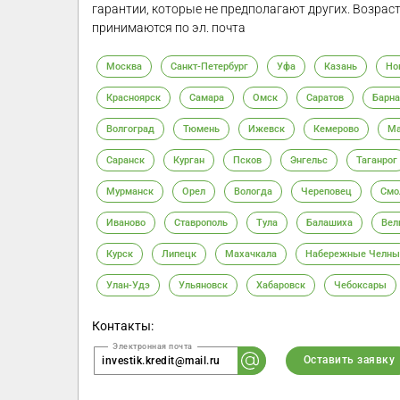
гарантии, которые не предполагают других. Возраст
принимаются по эл. почта
Москва
Санкт-Петербург
Уфа
Казань
Но
Красноярск
Самара
Омск
Саратов
Барна
Волгоград
Тюмень
Ижевск
Кемерово
Ма
Саранск
Курган
Псков
Энгельс
Таганрог
Мурманск
Орел
Вологда
Череповец
Смо
Иваново
Ставрополь
Тула
Балашиха
Вел
Курск
Липецк
Махачкала
Набережные Челны
Улан-Удэ
Ульяновск
Хабаровск
Чебоксары
Контакты:
Оставить заявку
investik.kredit@mail.ru