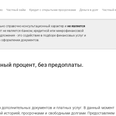
во
Частный займ
Кредит с открытыми просрочками
Деньги в долг
Частный 
ьно справочно-консультационный характер и
не является
айт не является банком, кредитной или микрофинансовой
едложения - это содействие в подборе финансовых услуг и
 оформлении документов.
ный процент, без предоплаты.
ез дополнительных документов и платных услуг. В данный момент
ой историей, просрочками и свободными долгами. Предоставляем