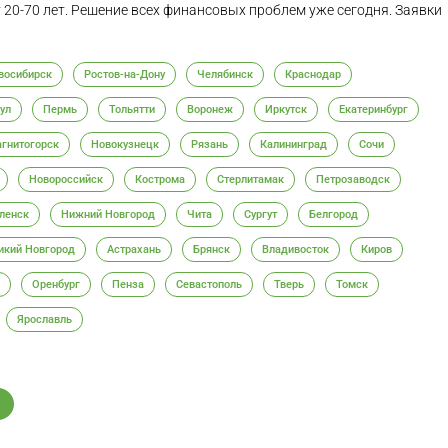
 20-70 лет. Решение всех финансовых проблем уже сегодня. Заявки
восибирск
Ростов-на-Дону
Челябинск
Краснодар
ул
Пермь
Тольятти
Воронеж
Иркутск
Екатеринбург
гнитогорск
Новокузнецк
Рязань
Калининград
Сочи
Новороссийск
Кострома
Стерлитамак
Петрозаводск
ленск
Нижний Новгород
Чита
Сургут
Белгород
икий Новгород
Астрахань
Брянск
Владивосток
Киров
Оренбург
Пенза
Севастополь
Тверь
Томск
Ярославль