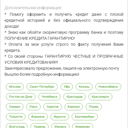
Дополнительная информация:
* Помогу оформить и получить кредит даже с плохой
кредитной историей и без официального подтверждения
дохода!
* Знаю как обойти скоринговую программу банка и поэтому
ПОЛУЧЕНИЕ КРЕДИТА ГАРАНТИРУЮ!
* Оплата за мои услуги строго по факту получения Вами
кредита.
* Со своей стороны ГАРАНТИРУЮ ЧЕСТНЫЕ И ПРОЗРАЧНЫЕ
УСЛОВИЯ КРЕДИТОВАНИЯ!!!
Заинтересовало предложение, пишите на электронную почту
Вышлю более подробную информацию!
Москва
Санкт-Петербург
Уфа
Казань
Новосибирск
Ростов-на-Дону
Челябинск
Краснодар
Красноярск
Самара
Омск
Саратов
Барнаул
Пермь
Тольятти
Воронеж
Иркутск
Екатеринбург
Волгоград
Тюмень
Ижевск
Кемерово