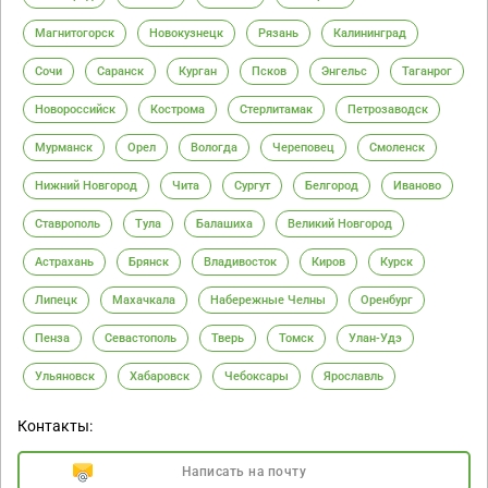
Магнитогорск
Новокузнецк
Рязань
Калининград
Сочи
Саранск
Курган
Псков
Энгельс
Таганрог
Новороссийск
Кострома
Стерлитамак
Петрозаводск
Мурманск
Орел
Вологда
Череповец
Смоленск
Нижний Новгород
Чита
Сургут
Белгород
Иваново
Ставрополь
Тула
Балашиха
Великий Новгород
Астрахань
Брянск
Владивосток
Киров
Курск
Липецк
Махачкала
Набережные Челны
Оренбург
Пенза
Севастополь
Тверь
Томск
Улан-Удэ
Ульяновск
Хабаровск
Чебоксары
Ярославль
Контакты:
Написать на почту