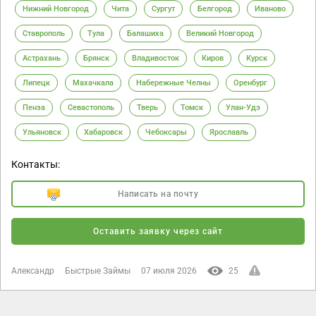
Нижний Новгород
Чита
Сургут
Белгород
Иваново
Ставрополь
Тула
Балашиха
Великий Новгород
Астрахань
Брянск
Владивосток
Киров
Курск
Липецк
Махачкала
Набережные Челны
Оренбург
Пенза
Севастополь
Тверь
Томск
Улан-Удэ
Ульяновск
Хабаровск
Чебоксары
Ярославль
Контакты:
Написать на почту
Оставить заявку через сайт
Александр
Быстрые Займы
07 июля 2026
25