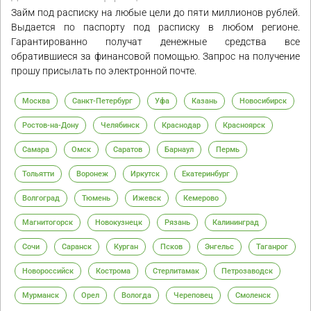
Займ под расписку на любые цели до пяти миллионов рублей.
Выдается по паспорту под расписку в любом регионе.
Гарантированно получат денежные средства все
обратившиеся за финансовой помощью. Запрос на получение
прошу присылать по электронной почте.
Москва
Санкт-Петербург
Уфа
Казань
Новосибирск
Ростов-на-Дону
Челябинск
Краснодар
Красноярск
Самара
Омск
Саратов
Барнаул
Пермь
Тольятти
Воронеж
Иркутск
Екатеринбург
Волгоград
Тюмень
Ижевск
Кемерово
Магнитогорск
Новокузнецк
Рязань
Калининград
Сочи
Саранск
Курган
Псков
Энгельс
Таганрог
Новороссийск
Кострома
Стерлитамак
Петрозаводск
Мурманск
Орел
Вологда
Череповец
Смоленск