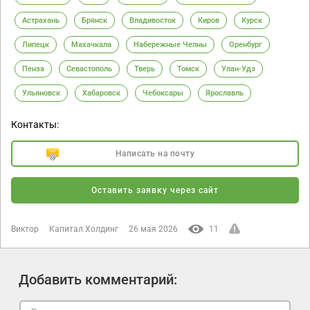
Астрахань
Брянск
Владивосток
Киров
Курск
Липецк
Махачкала
Набережные Челны
Оренбург
Пенза
Севастополь
Тверь
Томск
Улан-Удэ
Ульяновск
Хабаровск
Чебоксары
Ярославль
Контакты:
Написать на почту
Оставить заявку через сайт
Виктор
Капитал Холдинг
26 мая 2026
11
Добавить комментарий: