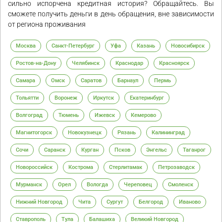
сильно испорчена кредитная история? Обращайтесь. Вы
сможете получить деньги в день обращения, вне зависимости
от региона проживания
Москва
Санкт-Петербург
Уфа
Казань
Новосибирск
Ростов-на-Дону
Челябинск
Краснодар
Красноярск
Самара
Омск
Саратов
Барнаул
Пермь
Тольятти
Воронеж
Иркутск
Екатеринбург
Волгоград
Тюмень
Ижевск
Кемерово
Магнитогорск
Новокузнецк
Рязань
Калининград
Сочи
Саранск
Курган
Псков
Энгельс
Таганрог
Новороссийск
Кострома
Стерлитамак
Петрозаводск
Мурманск
Орел
Вологда
Череповец
Смоленск
Нижний Новгород
Чита
Сургут
Белгород
Иваново
Ставрополь
Тула
Балашиха
Великий Новгород