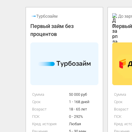
Промо
До зарплаты
йм без
Первый займ бесплатно
50 000 руб
Сумма
100 000 руб
1 - 168 дней
Срок
7 - 365 дней
18 - 65 лет
Возраст
18 - 70 лет
0 - 292%
ПСК
0 - 292%
Любая
Кред. история
Любая
5 - 30 мин
Решение
От 1 минуты