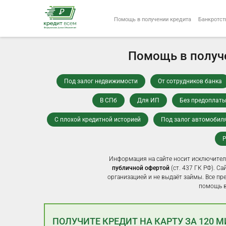
Помощь в получении кредита
Банкротст
Помощь в получе
Под залог недвижимости
От сотрудников банка
В СПб
Для ИП
Без предоплат
С плохой кредитной историей
Под залог автомобил
Р
Информация на сайте носит исключител
публичной офертой
(ст. 437 ГК РФ). С
организацией и не выдаёт займы. Все пр
помощь в
ПОЛУЧИТЕ КРЕДИТ НА КАРТУ ЗА 120 