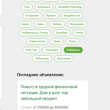
Тула
Балашиха
Великий Новгород
Астрахань
Брянск
Владивосток
Киров
Курск
Липецк
Махачкала
Набережные Челны
Оренбург
Пенза
Севастополь
Тверь
Томск
Улан-Удэ
Ульяновск
Хабаровск
Чебоксары
Ярославль
Последние объявления:
Помогу в трудной финансовой
ситуации. Дам в долг под
небольшой процент
Сумма:
от 250000 до 6000000