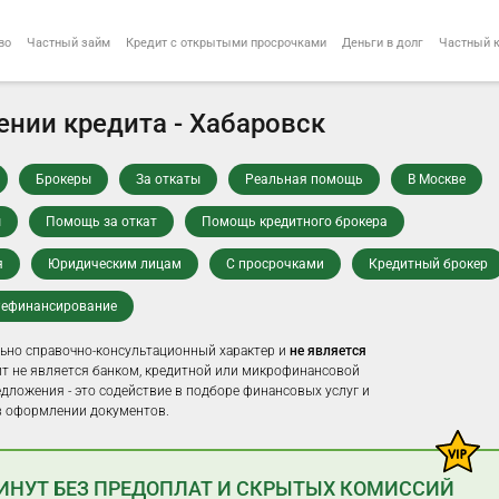
во
Частный займ
Кредит с открытыми просрочками
Деньги в долг
Частный 
нии кредита - Хабаровск
Брокеры
За откаты
Реальная помощь
В Москве
ы
Помощь за откат
Помощь кредитного брокера
я
Юридическим лицам
С просрочками
Кредитный брокер
ефинансирование
ьно справочно-консультационный характер и
не является
айт не является банком, кредитной или микрофинансовой
едложения - это содействие в подборе финансовых услуг и
 оформлении документов.
МИНУТ БЕЗ ПРЕДОПЛАТ И СКРЫТЫХ КОМИССИЙ