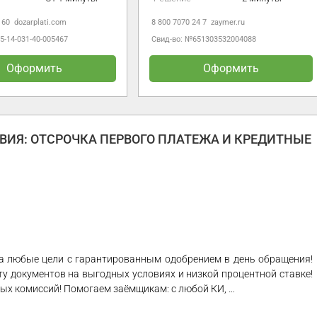
8 800 7070 24 7
zaymer.ru
8 800 700 43 44
bistrodengi.ru
Свид-во: №651303532004088
Свид-во: №2110573000002
Оформить
Оформить
ИЯ: ОТСРОЧКА ПЕРВОГО ПЛАТЕЖА И КРЕДИТНЫЕ
а любые цели с гарантированным одобрением в день обращения!
 документов на выгодных условиях и низкой процентной ставке!
ытых комиссий! Помогаем заёмщикам: с любой КИ, …