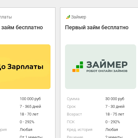
Займер
Быстроденьги
Первый займ бесплатно
Первый займ без
процентов
Сумма
30 000 руб
Сумма
100 
Срок
7 - 30 дней
Срок
3 - 
Возраст
18 - 75 лет
Возраст
18 - 
ПСК
0 - 292%
ПСК
0 - 
Кред. история
Любая
Кред. история
Люб
Решение
2 минуты
Решение
1 ми