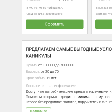
urbozaim.ru
8 800 333 10 60
dozarplati.com
3045003951
Свид-во: №65-14-031-40-005467
ормить
Оформить
ПРЕДЛАГАЕМ САМЫЕ ВЫГОДНЫЕ УСЛОВ
КАНИКУЛЫ
Сумма:
от 100000 до 7000000
Возраст:
от 20 до 70
Срок займа:
12 лет
Дополнительная информация:
Доступные потребительские кредиты наличными н
Поможем оформить кредит по минимальному пакету
Строго без предоплат, залогов, поручителей и скр
Подробнее