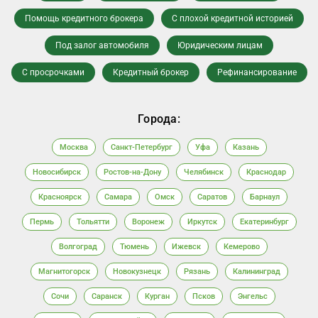
Помощь кредитного брокера
С плохой кредитной историей
Под залог автомобиля
Юридическим лицам
С просрочками
Кредитный брокер
Рефинансирование
Города:
Москва
Санкт-Петербург
Уфа
Казань
Новосибирск
Ростов-на-Дону
Челябинск
Краснодар
Красноярск
Самара
Омск
Саратов
Барнаул
Пермь
Тольятти
Воронеж
Иркутск
Екатеринбург
Волгоград
Тюмень
Ижевск
Кемерово
Магнитогорск
Новокузнецк
Рязань
Калининград
Сочи
Саранск
Курган
Псков
Энгельс