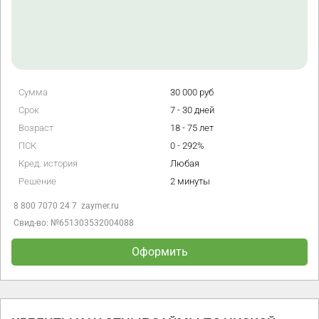
Сумма
100 000 руб
Срок
3 - 180 дней
Возраст
18 - 80 лет
ПСК
0 - 292%
Кред. история
Любая
Решение
1 мин
8 800 700 43 44
bistrodengi.ru
Свид-во: №2110573000002
Оформить