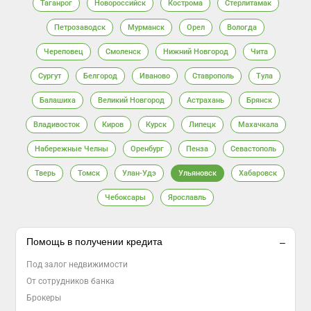
Таганрог
Новороссийск
Кострома
Стерлитамак
Петрозаводск
Мурманск
Орел
Вологда
Череповец
Смоленск
Нижний Новгород
Чита
Сургут
Белгород
Иваново
Ставрополь
Тула
Балашиха
Великий Новгород
Астрахань
Брянск
Владивосток
Киров
Курск
Липецк
Махачкала
Набережные Челны
Оренбург
Пенза
Севастополь
Тверь
Томск
Улан-Удэ
Ульяновск
Хабаровск
Чебоксары
Ярославль
Помощь в получении кредита
Под залог недвижимости
От сотрудников банка
Брокеры