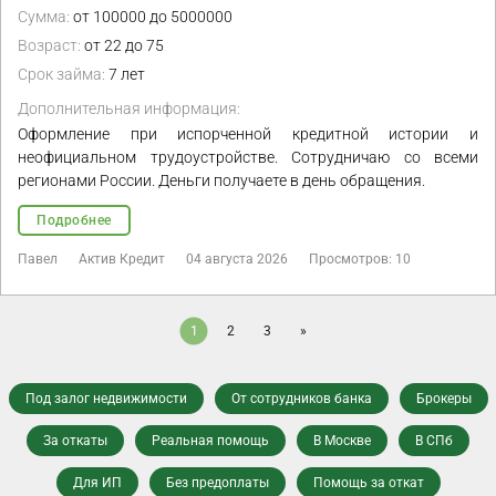
Сумма:
от 100000 до 5000000
Возраст:
от 22 до 75
Срок займа:
7 лет
Дополнительная информация:
Оформление при испорченной кредитной истории и
неофициальном трудоустройстве. Сотрудничаю со всеми
регионами России. Деньги получаете в день обращения.
Подробнее
Павел
Актив Кредит
04 августа 2026
Просмотров: 10
1
2
3
»
Под залог недвижимости
От сотрудников банка
Брокеры
За откаты
Реальная помощь
В Москве
В СПб
Для ИП
Без предоплаты
Помощь за откат