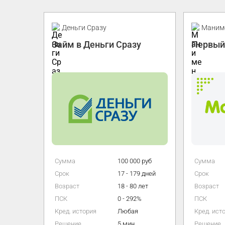
Промо
Деньги Сразу
Маним
Займ в Деньги Сразу
Первый
 руб
Сумма
100 000 руб
Сумма
 дней
Срок
17 - 179 дней
Срок
лет
Возраст
18 - 80 лет
Возраст
%
ПСК
0 - 292%
ПСК
Кред. история
Любая
Кред. ист
Решение
5 мин.
Решение