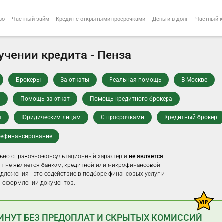
во
Частный займ
Кредит с открытыми просрочками
Деньги в долг
Частный 
чении кредита - Пенза
Брокеры
За откаты
Реальная помощь
В Москве
ы
Помощь за откат
Помощь кредитного брокера
я
Юридическим лицам
С просрочками
Кредитный брокер
ефинансирование
ьно справочно-консультационный характер и
не является
айт не является банком, кредитной или микрофинансовой
едложения - это содействие в подборе финансовых услуг и
 оформлении документов.
МИНУТ БЕЗ ПРЕДОПЛАТ И СКРЫТЫХ КОМИССИЙ