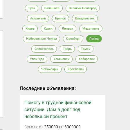
Тула
Балашиха
Великий Новгород
Астрахань
Брянск
Владивосток
Киров
Курск
Липецк
Махачкала
Набережные Челны
Оренбург
Пенза
Севастополь
Тверь
Томск
Улан-Удэ
Ульяновск
Хабаровск
Чебоксары
Ярославль
Последние объявления:
Помогу в трудной финансовой
ситуации. Дам в долг под
небольшой процент
Сумма:
от 250000 до 6000000