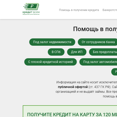
Помощь в получении кредита
Банкротст
Помощь в полу
Под залог недвижимости
От сотрудников банка
В СПб
Для ИП
Без предоплат
С плохой кредитной историей
Под залог автомобил
Р
Информация на сайте носит исключител
публичной офертой
(ст. 437 ГК РФ). С
организацией и не выдаёт займы. Все пр
помощь в
ПОЛУЧИТЕ КРЕДИТ НА КАРТУ ЗА 120 