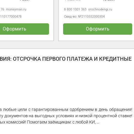
 76
moneyman.ru
8 800 1001 363
srochnodengi.ru
2110177000478
Свид-во: №2110552000304
Оформить
Оформить
ИЯ: ОТСРОЧКА ПЕРВОГО ПЛАТЕЖА И КРЕДИТНЫЕ
а любые цели с гарантированным одобрением в день обращения!
 документов на выгодных условиях и низкой процентной ставке!
ытых комиссий! Помогаем заёмщикам: с любой КИ, …