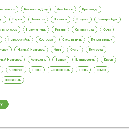
восибирск
Ростов-на-Дону
Челябинск
Краснодар
ул
Пермь
Тольятти
Воронеж
Иркутск
Екатеринбург
гнитогорск
Новокузнецк
Рязань
Калининград
Сочи
Новороссийск
Кострома
Стерлитамак
Петрозаводск
ленск
Нижний Новгород
Чита
Сургут
Белгород
икий Новгород
Астрахань
Брянск
Владивосток
Киров
Оренбург
Пенза
Севастополь
Тверь
Томск
Ярославль
ку