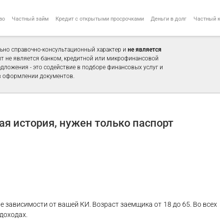
во
Частный займ
Кредит с открытыми просрочками
Деньги в долг
Частный 
ьно справочно-консультационный характер и
не является
айт не является банком, кредитной или микрофинансовой
едложения - это содействие в подборе финансовых услуг и
 оформлении документов.
я история, нужен только паспорт
зависимости от вашей КИ. Возраст заемщика от 18 до 65. Во всех
 доходах.