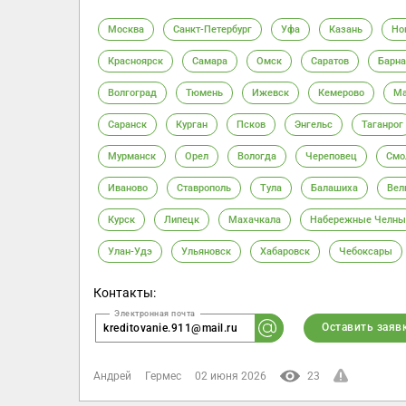
Москва
Санкт-Петербург
Уфа
Казань
Но
Красноярск
Самара
Омск
Саратов
Барна
Волгоград
Тюмень
Ижевск
Кемерово
Ма
Саранск
Курган
Псков
Энгельс
Таганрог
Мурманск
Орел
Вологда
Череповец
Смо
Иваново
Ставрополь
Тула
Балашиха
Вел
Курск
Липецк
Махачкала
Набережные Челны
Улан-Удэ
Ульяновск
Хабаровск
Чебоксары
Контакты:
Оставить заяв
kreditovanie.911@mail.ru
Андрей
Гермес
02 июня 2026
23