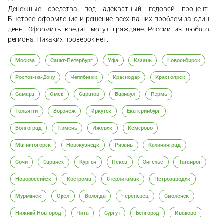
Денежные средства под адекватный годовой процент.
Быстрое оформление и решение всех ваших проблем за один
день. Оформить кредит могут граждане России из любого
региона. Никаких проверок нет.
Москва
Санкт-Петербург
Уфа
Казань
Новосибирск
Ростов-на-Дону
Челябинск
Краснодар
Красноярск
Самара
Омск
Саратов
Барнаул
Пермь
Тольятти
Воронеж
Иркутск
Екатеринбург
Волгоград
Тюмень
Ижевск
Кемерово
Магнитогорск
Новокузнецк
Рязань
Калининград
Сочи
Саранск
Курган
Псков
Энгельс
Таганрог
Новороссийск
Кострома
Стерлитамак
Петрозаводск
Мурманск
Орел
Вологда
Череповец
Смоленск
Нижний Новгород
Чита
Сургут
Белгород
Иваново