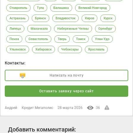
Ставрополь
Тула
Балашиха
Великий Новгород
Астрахань
Брянск
Владивосток
Киров
Курск
Липецк
Махачкала
Набережные Челны
Оренбург
Пенза
Севастополь
Тверь
Томск
Улан-Удэ
Ульяновск
Хабаровск
Чебоксары
Ярославль
Контакты:
Написать на почту
Оставить заявку через сайт
Андрей
Кредит Мегаполис
28 марта 2026
36
Добавить комментарий: