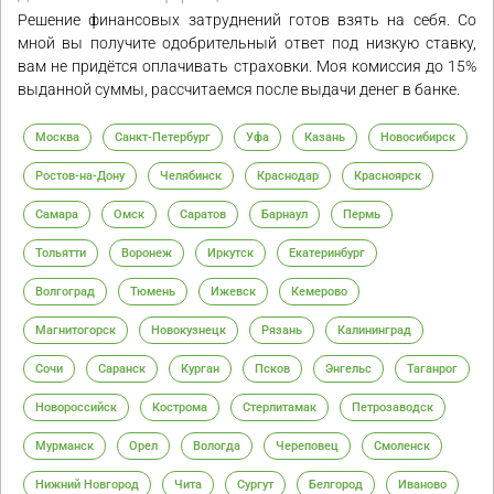
Решение финансовых затруднений готов взять на себя. Со
мной вы получите одобрительный ответ под низкую ставку,
вам не придётся оплачивать страховки. Моя комиссия до 15%
выданной суммы, рассчитаемся после выдачи денег в банке.
Москва
Санкт-Петербург
Уфа
Казань
Новосибирск
Ростов-на-Дону
Челябинск
Краснодар
Красноярск
Самара
Омск
Саратов
Барнаул
Пермь
Тольятти
Воронеж
Иркутск
Екатеринбург
Волгоград
Тюмень
Ижевск
Кемерово
Магнитогорск
Новокузнецк
Рязань
Калининград
Сочи
Саранск
Курган
Псков
Энгельс
Таганрог
Новороссийск
Кострома
Стерлитамак
Петрозаводск
Мурманск
Орел
Вологда
Череповец
Смоленск
Нижний Новгород
Чита
Сургут
Белгород
Иваново