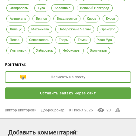
Ставрополь
Тула
Балашиха
Великий Новгород
Астрахань
Брянск
Владивосток
Киров
Курск
Липецк
Махачкала
Набережные Челны
Оренбург
Пенза
Севастополь
Тверь
Томск
Улан-Удэ
Ульяновск
Хабаровск
Чебоксары
Ярославль
Контакты:
Написать на почту
Оставить заявку через сайт
Виктор Викторови
Доброброкер
01 июня 2026
20
Добавить комментарий: