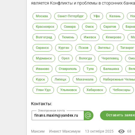
является Конфликты и проблемы в сторонних банка
Москва
Санкт-Петербург
Уфа
Казань
Но
Красноярск
Самара
Омск
Саратов
Барна
Волгоград
Тюмень
Ижевск
Кемерово
Ма
Саранск
Курган
Псков
Энгельс
Таганрог
Мурманск
Орел
Вологда
Череповец
Смо
Иваново
Ставрополь
Тула
Балашиха
Вел
Курск
Липецк
Махачкала
Набережные Челны
Улан-Удэ
Ульяновск
Хабаровск
Чебоксары
Контакты:
Оставить заявк
finans.maxim@yandex.ru
Максим
Инвест Максимум
13 октября 2025
68