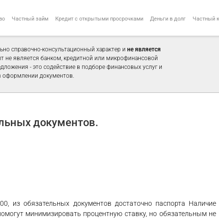
во
Частный займ
Кредит с открытыми просрочками
Деньги в долг
Частный 
ьно справочно-консультационный характер и
не является
айт не является банком, кредитной или микрофинансовой
едложения - это содействие в подборе финансовых услуг и
 оформлении документов.
ельных документов.
00, из обязательных документов достаточно паспорта Наличие
 помогут минимизировать процентную ставку, но обязательным не