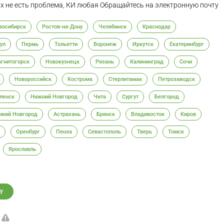
х не есть проблема, КИ любая Обращайтесь на электронную почту
восибирск
Ростов-на-Дону
Челябинск
Краснодар
ул
Пермь
Тольятти
Воронеж
Иркутск
Екатеринбург
гнитогорск
Новокузнецк
Рязань
Калининград
Сочи
Новороссийск
Кострома
Стерлитамак
Петрозаводск
ленск
Нижний Новгород
Чита
Сургут
Белгород
икий Новгород
Астрахань
Брянск
Владивосток
Киров
Оренбург
Пенза
Севастополь
Тверь
Томск
Ярославль
у