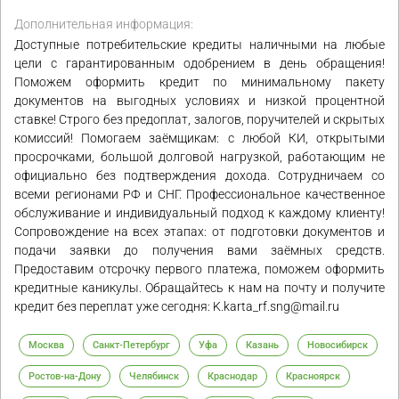
Дополнительная информация:
Доступные потребительские кредиты наличными на любые
цели с гарантированным одобрением в день обращения!
Поможем оформить кредит по минимальному пакету
документов на выгодных условиях и низкой процентной
ставке! Строго без предоплат, залогов, поручителей и скрытых
комиссий! Помогаем заёмщикам: с любой КИ, открытыми
просрочками, большой долговой нагрузкой, работающим не
официально без подтверждения дохода. Сотрудничаем со
всеми регионами РФ и СНГ. Профессиональное качественное
обслуживание и индивидуальный подход к каждому клиенту!
Сопровождение на всех этапах: от подготовки документов и
подачи заявки до получения вами заёмных средств.
Предоставим отсрочку первого платежа, поможем оформить
кредитные каникулы. Обращайтесь к нам на почту и получите
кредит без переплат уже сегодня: K.karta_rf.sng@mail.ru
Москва
Санкт-Петербург
Уфа
Казань
Новосибирск
Ростов-на-Дону
Челябинск
Краснодар
Красноярск