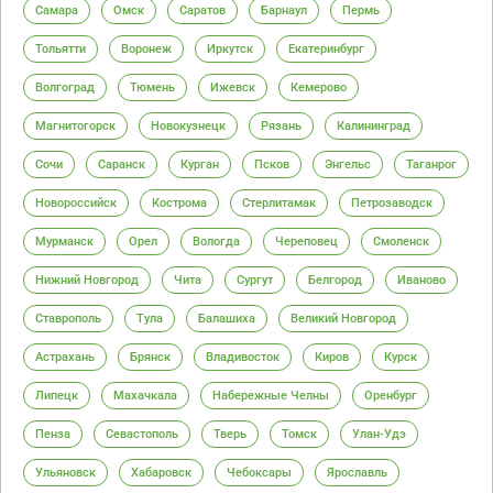
Самара
Омск
Саратов
Барнаул
Пермь
Тольятти
Воронеж
Иркутск
Екатеринбург
Волгоград
Тюмень
Ижевск
Кемерово
Магнитогорск
Новокузнецк
Рязань
Калининград
Сочи
Саранск
Курган
Псков
Энгельс
Таганрог
Новороссийск
Кострома
Стерлитамак
Петрозаводск
Мурманск
Орел
Вологда
Череповец
Смоленск
Нижний Новгород
Чита
Сургут
Белгород
Иваново
Ставрополь
Тула
Балашиха
Великий Новгород
Астрахань
Брянск
Владивосток
Киров
Курск
Липецк
Махачкала
Набережные Челны
Оренбург
Пенза
Севастополь
Тверь
Томск
Улан-Удэ
Ульяновск
Хабаровск
Чебоксары
Ярославль