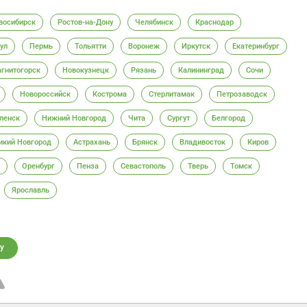
восибирск
Ростов-на-Дону
Челябинск
Краснодар
ул
Пермь
Тольятти
Воронеж
Иркутск
Екатеринбург
гнитогорск
Новокузнецк
Рязань
Калининград
Сочи
Новороссийск
Кострома
Стерлитамак
Петрозаводск
ленск
Нижний Новгород
Чита
Сургут
Белгород
икий Новгород
Астрахань
Брянск
Владивосток
Киров
Оренбург
Пенза
Севастополь
Тверь
Томск
Ярославль
у