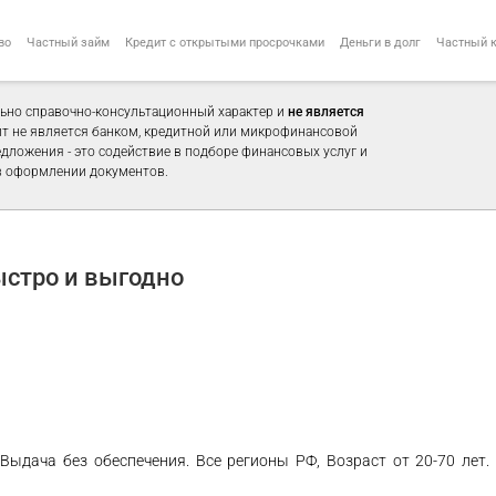
во
Частный займ
Кредит с открытыми просрочками
Деньги в долг
Частный 
ьно справочно-консультационный характер и
не является
айт не является банком, кредитной или микрофинансовой
едложения - это содействие в подборе финансовых услуг и
 оформлении документов.
стро и выгодно
Выдача без обеспечения. Все регионы РФ, Возраст от 20-70 лет.