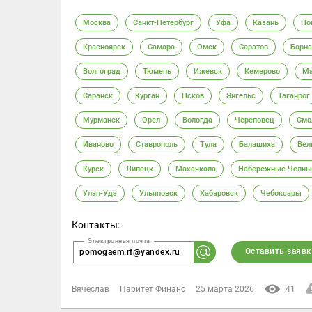
Москва
Санкт-Петербург
Уфа
Казань
Но
Красноярск
Самара
Омск
Саратов
Барна
Волгоград
Тюмень
Ижевск
Кемерово
Ма
Саранск
Курган
Псков
Энгельс
Таганрог
Мурманск
Орел
Вологда
Череповец
Смо
Иваново
Ставрополь
Тула
Балашиха
Вел
Курск
Липецк
Махачкала
Набережные Челны
Улан-Удэ
Ульяновск
Хабаровск
Чебоксары
Контакты:
Оставить заявк
pomogaem.rf@yandex.ru
Вячеслав
Паритет Финанс
25 марта 2026
41