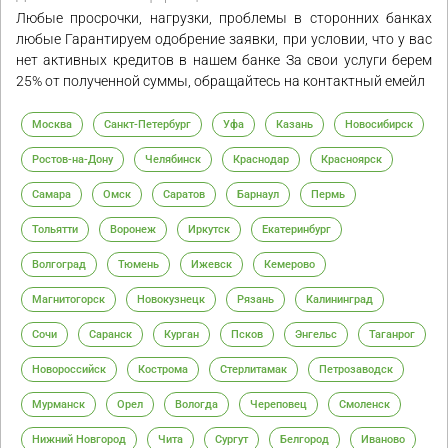
Любые просрочки, нагрузки, проблемы в сторонних банках
любые Гарантируем одобрение заявки, при условии, что у вас
нет активных кредитов в нашем банке За свои услуги берем
25% от полученной суммы, обращайтесь на контактный емейл
Москва
Санкт-Петербург
Уфа
Казань
Новосибирск
Ростов-на-Дону
Челябинск
Краснодар
Красноярск
Самара
Омск
Саратов
Барнаул
Пермь
Тольятти
Воронеж
Иркутск
Екатеринбург
Волгоград
Тюмень
Ижевск
Кемерово
Магнитогорск
Новокузнецк
Рязань
Калининград
Сочи
Саранск
Курган
Псков
Энгельс
Таганрог
Новороссийск
Кострома
Стерлитамак
Петрозаводск
Мурманск
Орел
Вологда
Череповец
Смоленск
Нижний Новгород
Чита
Сургут
Белгород
Иваново