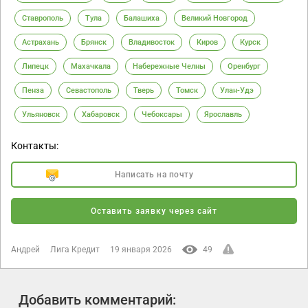
Ставрополь
Тула
Балашиха
Великий Новгород
Астрахань
Брянск
Владивосток
Киров
Курск
Липецк
Махачкала
Набережные Челны
Оренбург
Пенза
Севастополь
Тверь
Томск
Улан-Удэ
Ульяновск
Хабаровск
Чебоксары
Ярославль
Контакты:
Написать на почту
Оставить заявку через сайт
Андрей
Лига Кредит
19 января 2026
49
Добавить комментарий: