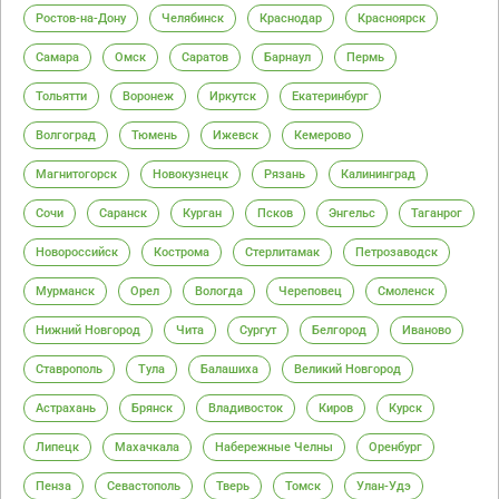
Ростов-на-Дону
Челябинск
Краснодар
Красноярск
Самара
Омск
Саратов
Барнаул
Пермь
Тольятти
Воронеж
Иркутск
Екатеринбург
Волгоград
Тюмень
Ижевск
Кемерово
Магнитогорск
Новокузнецк
Рязань
Калининград
Сочи
Саранск
Курган
Псков
Энгельс
Таганрог
Новороссийск
Кострома
Стерлитамак
Петрозаводск
Мурманск
Орел
Вологда
Череповец
Смоленск
Нижний Новгород
Чита
Сургут
Белгород
Иваново
Ставрополь
Тула
Балашиха
Великий Новгород
Астрахань
Брянск
Владивосток
Киров
Курск
Липецк
Махачкала
Набережные Челны
Оренбург
Пенза
Севастополь
Тверь
Томск
Улан-Удэ