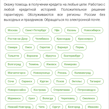
Окажу помощь в получении кредита на любые цели. Работаю с
любой кредитной историей. Положительное решение
гарантирую. Обслуживаются все регионы России без
выходных и праздников. Обращаться по электронной почте.
Москва
Санкт-Петербург
Уфа
Казань
Новосибирск
Ростов-на-Дону
Челябинск
Краснодар
Красноярск
Самара
Омск
Саратов
Барнаул
Пермь
Тольятти
Воронеж
Иркутск
Екатеринбург
Волгоград
Тюмень
Ижевск
Кемерово
Магнитогорск
Новокузнецк
Рязань
Калининград
Сочи
Саранск
Курган
Псков
Энгельс
Таганрог
Новороссийск
Кострома
Стерлитамак
Петрозаводск
Мурманск
Орел
Вологда
Череповец
Смоленск
Нижний Новгород
Чита
Сургут
Белгород
Иваново