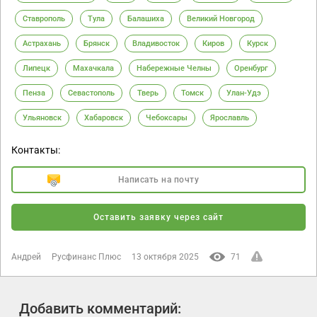
Ставрополь
Тула
Балашиха
Великий Новгород
Астрахань
Брянск
Владивосток
Киров
Курск
Липецк
Махачкала
Набережные Челны
Оренбург
Пенза
Севастополь
Тверь
Томск
Улан-Удэ
Ульяновск
Хабаровск
Чебоксары
Ярославль
Контакты:
Написать на почту
Оставить заявку через сайт
Андрей
Русфинанс Плюс
13 октября 2025
71
Добавить комментарий: