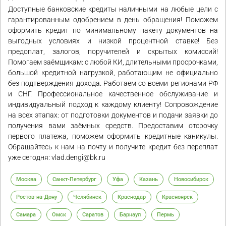
Доступные банковские кредиты наличными на любые цели с
гарантированным одобрением в день обращения! Поможем
оформить кредит по минимальному пакету документов на
выгодных условиях и низкой процентной ставке! Без
предоплат, залогов, поручителей и скрытых комиссий!
Помогаем заёмщикам: с любой КИ, длительными просрочками,
большой кредитной нагрузкой, работающим не официально
без подтверждения дохода. Работаем со всеми регионами РФ
и СНГ. Профессиональное качественное обслуживание и
индивидуальный подход к каждому клиенту! Сопровождение
на всех этапах: от подготовки документов и подачи заявки до
получения вами заёмных средств. Предоставим отсрочку
первого платежа, поможем оформить кредитные каникулы.
Обращайтесь к нам на почту и получите кредит без переплат
уже сегодня: vlad.dengi@bk.ru
Москва
Санкт-Петербург
Уфа
Казань
Новосибирск
Ростов-на-Дону
Челябинск
Краснодар
Красноярск
Самара
Омск
Саратов
Барнаул
Пермь