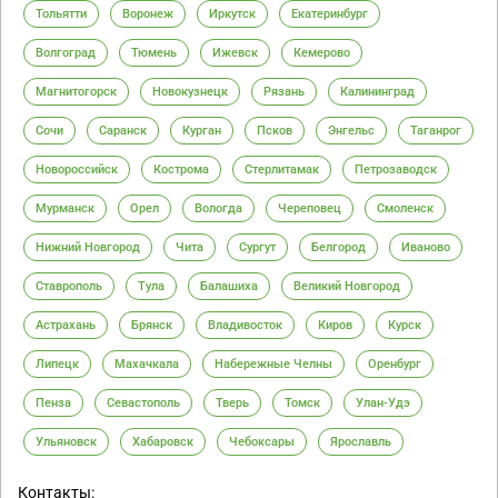
Тольятти
Воронеж
Иркутск
Екатеринбург
Волгоград
Тюмень
Ижевск
Кемерово
Магнитогорск
Новокузнецк
Рязань
Калининград
Сочи
Саранск
Курган
Псков
Энгельс
Таганрог
Новороссийск
Кострома
Стерлитамак
Петрозаводск
Мурманск
Орел
Вологда
Череповец
Смоленск
Нижний Новгород
Чита
Сургут
Белгород
Иваново
Ставрополь
Тула
Балашиха
Великий Новгород
Астрахань
Брянск
Владивосток
Киров
Курск
Липецк
Махачкала
Набережные Челны
Оренбург
Пенза
Севастополь
Тверь
Томск
Улан-Удэ
Ульяновск
Хабаровск
Чебоксары
Ярославль
Контакты: