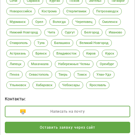
Сочи
Саранск
Курган
Псков
Энгельс
Таганрог
Новороссийск
Кострома
Стерлитамак
Петрозаводск
Мурманск
Орел
Вологда
Череповец
Смоленск
Нижний Новгород
Чита
Сургут
Белгород
Иваново
Ставрополь
Тула
Балашиха
Великий Новгород
Астрахань
Брянск
Владивосток
Киров
Курск
Липецк
Махачкала
Набережные Челны
Оренбург
Пенза
Севастополь
Тверь
Томск
Улан-Удэ
Ульяновск
Хабаровск
Чебоксары
Ярославль
Контакты:
Написать на почту
Оставить заявку через сайт