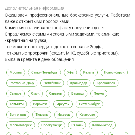
Дополнительная информация:
Оказываем профессиональные брокерские услуги. Работаем
даже с открытыми просрочками.
Комиссия оплачивается по факту получения денег.
Справляемся с самыми сложными задачами, такими как:
- кредитная нагрузка;
- не можете подтвердить доход по справке 2ндфл;
- открытые просрочки (кредит, МФО, судебные приставы).
Выдача кредита в день обращения
Москва
Санкт-Петербург
Уфа
Казань
Новосибирск
Ростов-на-Дону
Челябинск
Краснодар
Красноярск
Самара
Омск
Саратов
Барнаул
Пермь
Тольятти
Воронеж
Иркутск
Екатеринбург
Волгоград
Тюмень
Ижевск
Кемерово
Магнитогорск
Новокузнецк
Рязань
Калининград