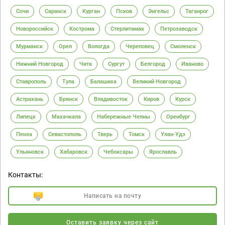
Сочи
Саранск
Курган
Псков
Энгельс
Таганрог
Новороссийск
Кострома
Стерлитамак
Петрозаводск
Мурманск
Орел
Вологда
Череповец
Смоленск
Нижний Новгород
Чита
Сургут
Белгород
Иваново
Ставрополь
Тула
Балашиха
Великий Новгород
Астрахань
Брянск
Владивосток
Киров
Курск
Липецк
Махачкала
Набережные Челны
Оренбург
Пенза
Севастополь
Тверь
Томск
Улан-Удэ
Ульяновск
Хабаровск
Чебоксары
Ярославль
Контакты:
Написать на почту
Оставить заявку через сайт