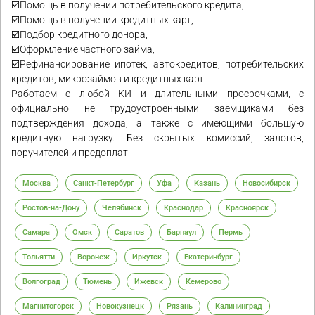
☑️Помощь в получении потребительского кредита,
☑️Помощь в получении кредитных карт,
☑️Подбор кредитного донора,
☑️Оформление частного займа,
☑️Рефинансирование ипотек, автокредитов, потребительских
кредитов, микрозаймов и кредитных карт.
Работаем с любой КИ и длительными просрочками, с
официально не трудоустроенными заёмщиками без
подтверждения дохода, а также с имеющими большую
кредитную нагрузку. Без скрытых комиссий, залогов,
поручителей и предоплат
Москва
Санкт-Петербург
Уфа
Казань
Новосибирск
Ростов-на-Дону
Челябинск
Краснодар
Красноярск
Самара
Омск
Саратов
Барнаул
Пермь
Тольятти
Воронеж
Иркутск
Екатеринбург
Волгоград
Тюмень
Ижевск
Кемерово
Магнитогорск
Новокузнецк
Рязань
Калининград