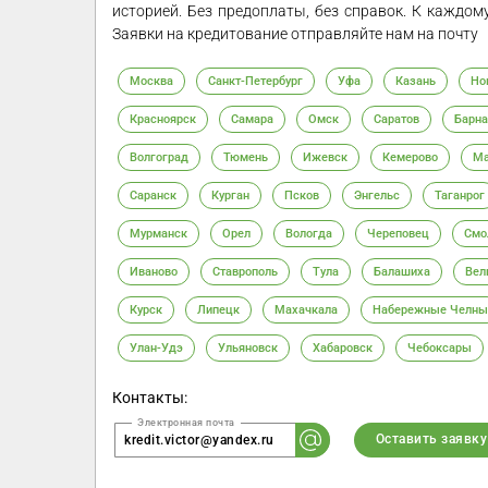
историей. Без предоплаты, без справок. К каждо
Заявки на кредитование отправляйте нам на почту
Москва
Санкт-Петербург
Уфа
Казань
Но
Красноярск
Самара
Омск
Саратов
Барна
Волгоград
Тюмень
Ижевск
Кемерово
Ма
Саранск
Курган
Псков
Энгельс
Таганрог
Мурманск
Орел
Вологда
Череповец
Смо
Иваново
Ставрополь
Тула
Балашиха
Вел
Курск
Липецк
Махачкала
Набережные Челны
Улан-Удэ
Ульяновск
Хабаровск
Чебоксары
Контакты:
Оставить заявку
kredit.victor@yandex.ru