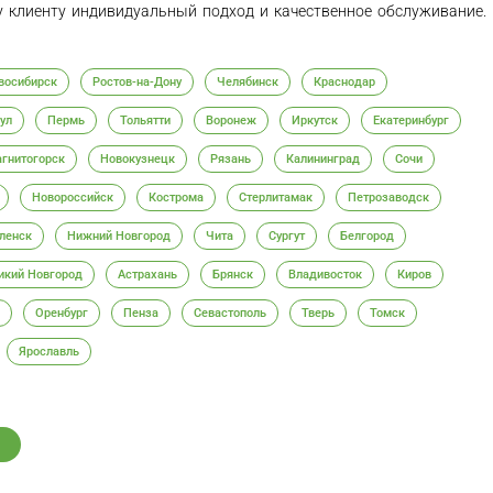
му клиенту индивидуальный подход и качественное обслуживание.
восибирск
Ростов-на-Дону
Челябинск
Краснодар
ул
Пермь
Тольятти
Воронеж
Иркутск
Екатеринбург
гнитогорск
Новокузнецк
Рязань
Калининград
Сочи
Новороссийск
Кострома
Стерлитамак
Петрозаводск
ленск
Нижний Новгород
Чита
Сургут
Белгород
икий Новгород
Астрахань
Брянск
Владивосток
Киров
Оренбург
Пенза
Севастополь
Тверь
Томск
Ярославль