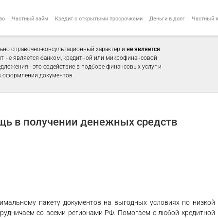
во
Частный займ
Кредит с открытыми просрочками
Деньги в долг
Частный 
ьно справочно-консультационный характер и
не является
айт не является банком, кредитной или микрофинансовой
едложения - это содействие в подборе финансовых услуг и
 оформлении документов.
щь в получении денежных средств
имальному пакету документов на выгодных условиях по низкой
рудничаем со всеми регионами РФ. Помогаем с любой кредитной