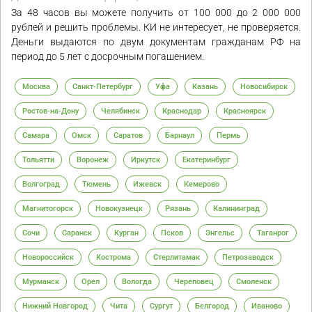
За 48 часов вы можете получить от 100 000 до 2 000 000
рублей и решить проблемы. КИ не интересует, не проверяется.
Деньги выдаются по двум документам гражданам РФ на
период до 5 лет с досрочным погашением.
Москва
Санкт-Петербург
Уфа
Казань
Новосибирск
Ростов-на-Дону
Челябинск
Краснодар
Красноярск
Самара
Омск
Саратов
Барнаул
Пермь
Тольятти
Воронеж
Иркутск
Екатеринбург
Волгоград
Тюмень
Ижевск
Кемерово
Магнитогорск
Новокузнецк
Рязань
Калининград
Сочи
Саранск
Курган
Псков
Энгельс
Таганрог
Новороссийск
Кострома
Стерлитамак
Петрозаводск
Мурманск
Орел
Вологда
Череповец
Смоленск
Нижний Новгород
Чита
Сургут
Белгород
Иваново