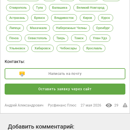
Ставрополь
Тула
Балашиха
Великий Новгород
Астрахань
Брянск
Владивосток
Киров
Курск
Липецк
Махачкала
Набережные Челны
Оренбург
Пенза
Севастополь
Тверь
Томск
Улан-Удэ
Ульяновск
Хабаровск
Чебоксары
Ярославль
Контакты:
Написать на почту
Оставить заявку через сайт
Андрей Александрович
Русфинанс Плюс
27 мая 2026
29
Добавить комментарий: