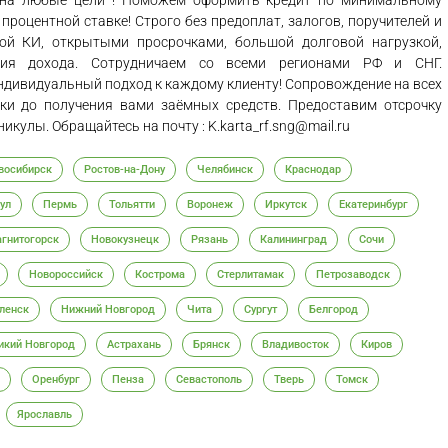
 на любые цели ! Поможем оформить кредит по минимальному
процентной ставке! Строго без предоплат, залогов, поручителей и
ой КИ, открытыми просрочками, большой долговой нагрузкой,
ия дохода. Сотрудничаем со всеми регионами РФ и СНГ.
ндивидуальный подход к каждому клиенту! Сопровождение на всех
вки до получения вами заёмных средств. Предоставим отсрочку
улы. Обращайтесь на почту : K.karta_rf.sng@mail.ru
восибирск
Ростов-на-Дону
Челябинск
Краснодар
ул
Пермь
Тольятти
Воронеж
Иркутск
Екатеринбург
гнитогорск
Новокузнецк
Рязань
Калининград
Сочи
Новороссийск
Кострома
Стерлитамак
Петрозаводск
ленск
Нижний Новгород
Чита
Сургут
Белгород
икий Новгород
Астрахань
Брянск
Владивосток
Киров
Оренбург
Пенза
Севастополь
Тверь
Томск
Ярославль