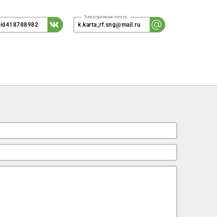
m/id418788982
k.karta_rf.sng@mail.ru