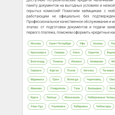
Доступные потребительские кредиты наличными
пакету документов на выгодных условиях и низкой 
скрытых комиссий! Помогаем заёмщикам: с люб
работающим не официально без подтвержден
Профессиональное качественное обслуживание и и
этапах: от подготовки документов и подачи зая
первого платежа, поможем оформить кредитные каник
Москва
Санкт-Петербург
Уфа
Казань
Но
Красноярск
Самара
Омск
Саратов
Барна
Волгоград
Тюмень
Ижевск
Кемерово
Ма
Саранск
Курган
Псков
Энгельс
Таганрог
Мурманск
Орел
Вологда
Череповец
Смо
Иваново
Ставрополь
Тула
Балашиха
Вел
Курск
Липецк
Махачкала
Набережные Челны
Улан-Удэ
Ульяновск
Хабаровск
Чебоксары