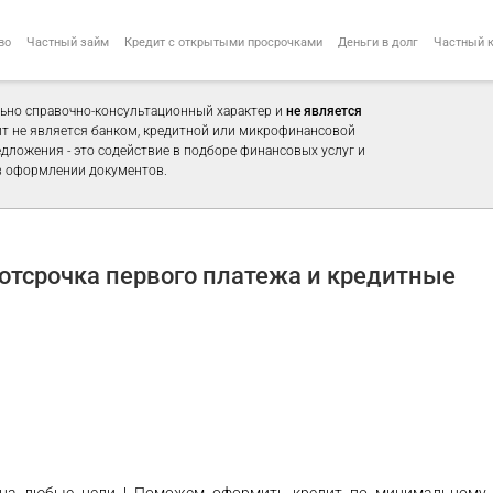
во
Частный займ
Кредит с открытыми просрочками
Деньги в долг
Частный 
ьно справочно-консультационный характер и
не является
айт не является банком, кредитной или микрофинансовой
едложения - это содействие в подборе финансовых услуг и
 оформлении документов.
отсрочка первого платежа и кредитные