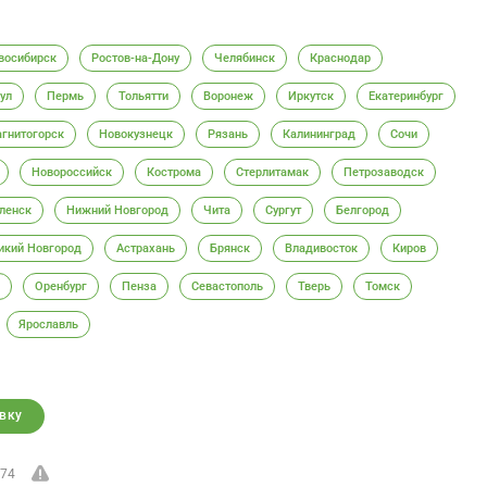
восибирск
Ростов-на-Дону
Челябинск
Краснодар
ул
Пермь
Тольятти
Воронеж
Иркутск
Екатеринбург
гнитогорск
Новокузнецк
Рязань
Калининград
Сочи
Новороссийск
Кострома
Стерлитамак
Петрозаводск
ленск
Нижний Новгород
Чита
Сургут
Белгород
икий Новгород
Астрахань
Брянск
Владивосток
Киров
Оренбург
Пенза
Севастополь
Тверь
Томск
Ярославль
вку
74