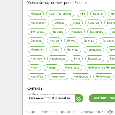
Обращайтесь по электронной почте
Москва
Санкт-Петербург
Уфа
Казань
Но
Красноярск
Самара
Омск
Саратов
Барна
Волгоград
Тюмень
Ижевск
Кемерово
Ма
Саранск
Курган
Псков
Энгельс
Таганрог
Мурманск
Орел
Вологда
Череповец
Смо
Иваново
Ставрополь
Тула
Балашиха
Вел
Курск
Липецк
Махачкала
Набережные Челны
Улан-Удэ
Ульяновск
Хабаровск
Чебоксары
Контакты:
Оставить зая
karasev.andron@internet.ru
Андрон
Кредитная Территория
12 октября 2025