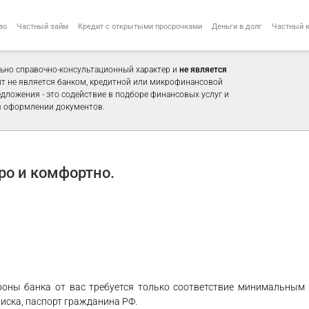
во
Частный займ
Кредит с открытыми просрочками
Деньги в долг
Частный 
ьно справочно-консультационный характер и
не является
айт не является банком, кредитной или микрофинансовой
едложения - это содействие в подборе финансовых услуг и
 оформлении документов.
о и комфортно.
ороны банка от вас требуется только соответствие минимальным
писка, паспорт гражданина РФ.