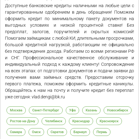
Доступные банковские кредиты наличными на любые цели с
гарантированным одобрением в день обращения! Поможем
оформить кредит по минимальному пакету документов на
выгодных условиях и низкой процентной ставке! Без
предоплат, залогов, поручителей и скрытых комиссий!
Помогаем заёмщикам: с любой КИ, длительными просрочками,
большой кредитной нагрузкой, работающим не официально
без подтверждения дохода. Работаем со всеми регионами РФ
и СНГ. Профессиональное качественное обслуживание и
индивидуальный подход к каждому клиенту! Сопровождение
на всех этапах: от подготовки документов и подачи заявки до
получения вами заёмных средств. Предоставим отсрочку
первого платежа, поможем оформить кредитные каникулы.
Обращайтесь к нам на почту и получите кредит без переплат
уже сегодня: vlad.dengi@bk.ru
Москва
Санкт-Петербург
Уфа
Казань
Новосибирск
Ростов-на-Дону
Челябинск
Краснодар
Красноярск
Самара
Омск
Саратов
Барнаул
Пермь