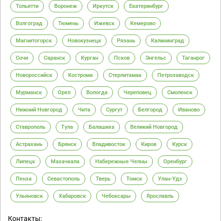
Тольятти
Воронеж
Иркутск
Екатеринбург
Волгоград
Тюмень
Ижевск
Кемерово
Магнитогорск
Новокузнецк
Рязань
Калининград
Сочи
Саранск
Курган
Псков
Энгельс
Таганрог
Новороссийск
Кострома
Стерлитамак
Петрозаводск
Мурманск
Орел
Вологда
Череповец
Смоленск
Нижний Новгород
Чита
Сургут
Белгород
Иваново
Ставрополь
Тула
Балашиха
Великий Новгород
Астрахань
Брянск
Владивосток
Киров
Курск
Липецк
Махачкала
Набережные Челны
Оренбург
Пенза
Севастополь
Тверь
Томск
Улан-Удэ
Ульяновск
Хабаровск
Чебоксары
Ярославль
Контакты: