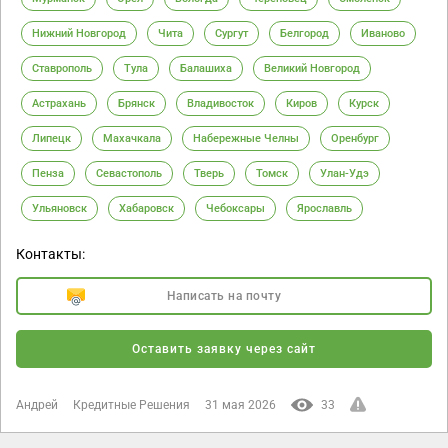
Нижний Новгород
Чита
Сургут
Белгород
Иваново
Ставрополь
Тула
Балашиха
Великий Новгород
Астрахань
Брянск
Владивосток
Киров
Курск
Липецк
Махачкала
Набережные Челны
Оренбург
Пенза
Севастополь
Тверь
Томск
Улан-Удэ
Ульяновск
Хабаровск
Чебоксары
Ярославль
Контакты:
Написать на почту
Оставить заявку через сайт
Андрей
Кредитные Решения
31 мая 2026
33