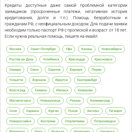
Кредиты доступные даже самой проблемной категории
заемщиков (просроченные платежи, негативная история
кредитования, долги и т.п.). Помощь безработным и
гражданам РФ, с неофициальным доходом. Для подачи заявки
необходим только паспорт РФ с пропиской и возраст от 18 лет.
Если нужна реальная помощь, пишите на емайл
Москва
Санкт-Петербург
Уфа
Казань
Новосибирск
Ростов-на-Дону
Челябинск
Краснодар
Красноярск
Самара
Омск
Саратов
Барнаул
Пермь
Тольятти
Воронеж
Иркутск
Екатеринбург
Волгоград
Тюмень
Ижевск
Кемерово
Магнитогорск
Новокузнецк
Рязань
Калининград
Сочи
Саранск
Курган
Псков
Энгельс
Таганрог
Новороссийск
Кострома
Стерлитамак
Петрозаводск
Мурманск
Орел
Вологда
Череповец
Смоленск